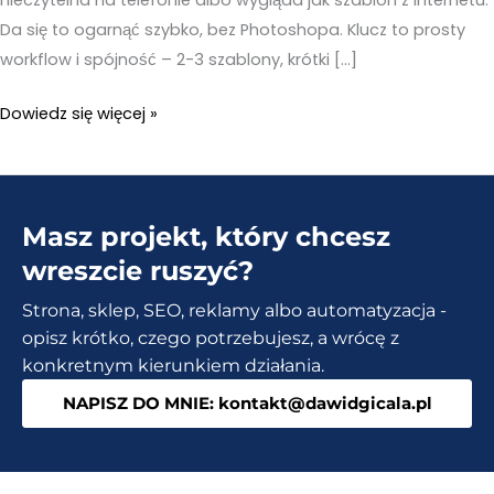
Da się to ogarnąć szybko, bez Photoshopa. Klucz to prosty
workflow i spójność – 2-3 szablony, krótki […]
Generator
Dowiedz się więcej »
miniaturek
YouTube
–
Masz projekt, który chcesz
Miniaturka
w
wreszcie ruszyć?
5
Strona, sklep, SEO, reklamy albo automatyzacja -
minut,
opisz krótko, czego potrzebujesz, a wrócę z
bez
konkretnym kierunkiem działania.
Photoshopa
NAPISZ DO MNIE: kontakt@dawidgicala.pl