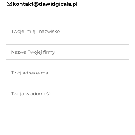
kontakt@dawidgicala.pl
Twoje
imię
i
Nazwa
nazwisko
Twojej
firmy
Twój
adres
e-
Twoja
mail
wiadomość