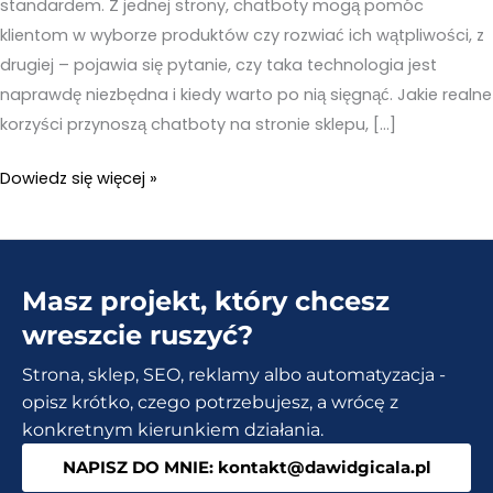
standardem. Z jednej strony, chatboty mogą pomóc
klientom w wyborze produktów czy rozwiać ich wątpliwości, z
drugiej – pojawia się pytanie, czy taka technologia jest
naprawdę niezbędna i kiedy warto po nią sięgnąć. Jakie realne
korzyści przynoszą chatboty na stronie sklepu, […]
Czy
Dowiedz się więcej »
warto
inwestować
w
Masz projekt, który chcesz
chatboty
na
wreszcie ruszyć?
stronie
Strona, sklep, SEO, reklamy albo automatyzacja -
sklepu?
opisz krótko, czego potrzebujesz, a wrócę z
konkretnym kierunkiem działania.
NAPISZ DO MNIE: kontakt@dawidgicala.pl