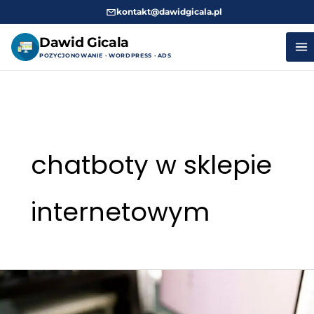
kontakt@dawidgicala.pl
Dawid Gicala
POZYCJONOWANIE · WORDPRESS · ADS
Przejdź
do
treści
chatboty w sklepie
internetowym