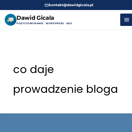
kontakt@dawidgicala.pl
Dawid Gicala
POZYCJONOWANIE · WORDPRESS · ADS
Przejdź
do
treści
co daje
prowadzenie bloga