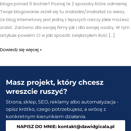
bloga ponad 5 krotnie? Poznaj te 2 sposoby które odmienią
Twoje blogowanie.Jeżeli się tu znalazłes/znalazłaś to wiesz,
że blog internetowy jest jedną z lepszych rzeczy jakie możesz
zrobić. Zarówno dla swojej firmy jak i dla swojej osoby. W tym
artykule powiem Ci w jaki sposób zwiększyłem ilość […]
Jak
Dowiedz się więcej »
prowadzić
bloga?
Sprawdź
Masz projekt, który chcesz
jak
zwiększyłem
wreszcie ruszyć?
wejścia
Strona, sklep, SEO, reklamy albo automatyzacja -
5
opisz krótko, czego potrzebujesz, a wrócę z
krotnie!
konkretnym kierunkiem działania.
NAPISZ DO MNIE: kontakt@dawidgicala.pl