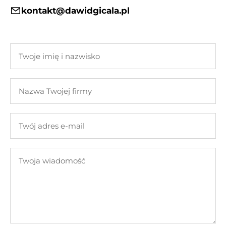
kontakt@dawidgicala.pl
Twoje
imię
i
Nazwa
nazwisko
Twojej
firmy
Twój
adres
e-
Twoja
mail
wiadomość