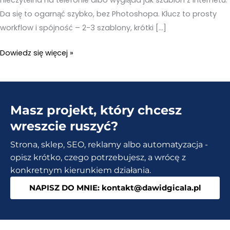
Da się to ogarnąć szybko, bez Photoshopa. Klucz to prosty
workflow i spójność – 2-3 szablony, krótki […]
Generator
Dowiedz się więcej »
miniaturek
YouTube
–
Masz projekt, który chcesz
Miniaturka
w
wreszcie ruszyć?
5
Strona, sklep, SEO, reklamy albo automatyzacja -
minut,
opisz krótko, czego potrzebujesz, a wrócę z
bez
konkretnym kierunkiem działania.
Photoshopa
NAPISZ DO MNIE: kontakt@dawidgicala.pl