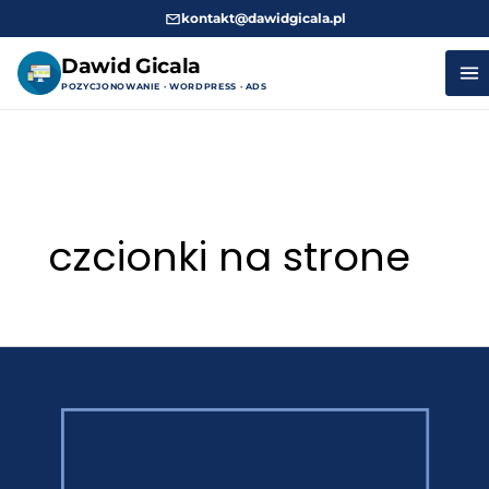
kontakt@dawidgicala.pl
Dawid Gicala
POZYCJONOWANIE · WORDPRESS · ADS
Przejdź
do
treści
czcionki na strone