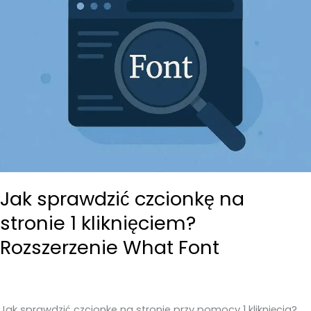
dobrać
czcionkę
na
stronę
internetową?
Skorzystaj
z
darmowego
narzędzia
fontjoy.com
Jak sprawdzić czcionkę na
stronie 1 kliknięciem?
Rozszerzenie What Font
Jak sprawdzić czcionke na stronie przy pomocy 1 kliknięcia?