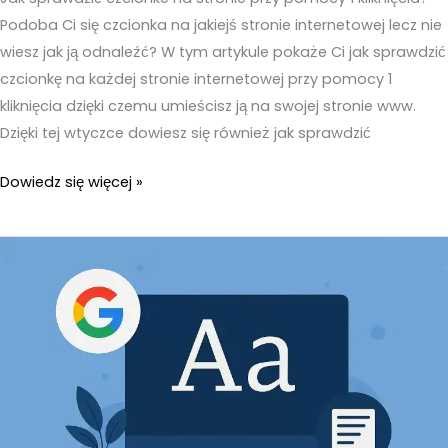
Podoba Ci się czcionka na jakiejś stronie internetowej lecz nie
wiesz jak ją odnaleźć? W tym artykule pokaże Ci jak sprawdzić
czcionkę na każdej stronie internetowej przy pomocy 1
kliknięcia dzięki czemu umieścisz ją na swojej stronie www.
Dzięki tej wtyczce dowiesz się również jak sprawdzić
Jak
Dowiedz się więcej »
sprawdzić
czcionkę
na
stronie
1
kliknięciem?
Rozszerzenie
What
Font