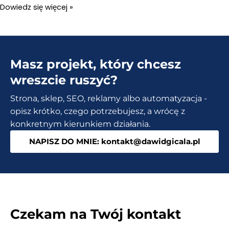
TOP
Dowiedz się więcej »
25
DARMOWYCH
czcionek
Masz projekt, który chcesz
na
stronę
wreszcie ruszyć?
internetową
Strona, sklep, SEO, reklamy albo automatyzacja -
Google
opisz krótko, czego potrzebujesz, a wrócę z
Fonts
konkretnym kierunkiem działania.
NAPISZ DO MNIE: kontakt@dawidgicala.pl
Czekam na Twój kontakt