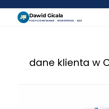
Dawid Gicala
POZYCJONOWANIE · WORDPRESS · ADS
Przejdź
do
treści
dane klienta w 