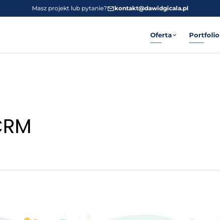
Masz projekt lub pytanie?
kontakt@dawidgicala.pl
Oferta
Portfolio
CRM