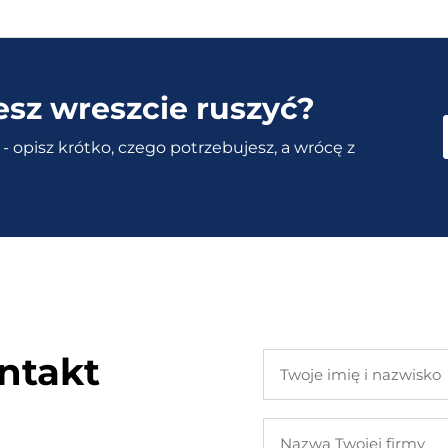
esz wreszcie ruszyć?
- opisz krótko, czego potrzebujesz, a wrócę z
ntakt
Twoje
imię
i
Nazwa
nazwisko