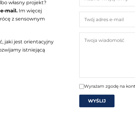
Twojej
lbo własny projekt?
firmy
e-mail.
Im więcej
Twój
 wrócę z sensownym
adres
e-
Twoja
mail
, jaki jest orientacyjny
wiadomość
ozwijamy istniejącą
Wyrażam zgodę na konta
WYŚLIJ