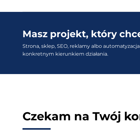
wysyłać
dane
produktu
i
Masz projekt, który chc
klienta
Strona, sklep, SEO, reklamy albo automatyzacja 
do
konkretnym kierunkiem działania.
Microsoft
Dynamics
z
WooCommerce?
(WCC
MS
Dynamic)
Czekam na Twój ko