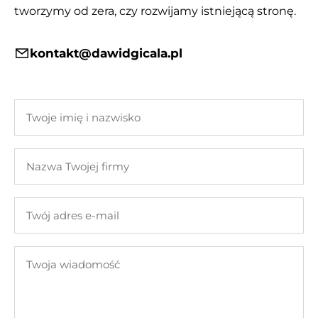
tworzymy od zera, czy rozwijamy istniejącą stronę.
kontakt@dawidgicala.pl
Twoje
imię
i
Nazwa
nazwisko
Twojej
firmy
Twój
adres
e-
Twoja
mail
wiadomość