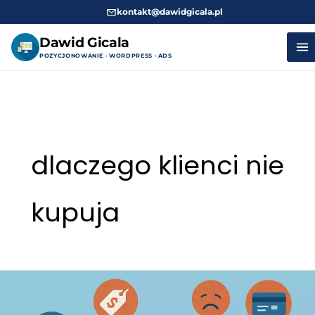
kontakt@dawidgicala.pl
Dawid Gicala
POZYCJONOWANIE · WORDPRESS · ADS
Przejdź
do
treści
dlaczego klienci nie
kupuja