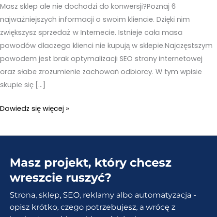
Masz sklep ale nie dochodzi do konwersji?Poznaj 6
najważniejszych informacji o swoim kliencie. Dzięki nim
zwiększysz sprzedaż w Internecie. Istnieje cała masa
powodów dlaczego klienci nie kupują w sklepie.Najczęstszym
powodem jest brak optymalizacji SEO strony internetowej
oraz słabe zrozumienie zachowań odbiorcy. W tym wpisie
skupie się […]
Dlaczego
Dowiedz się więcej »
klienci
nie
kupują?
Masz projekt, który chcesz
6
Najważniejszych
wreszcie ruszyć?
informacji
Strona, sklep, SEO, reklamy albo automatyzacja -
które
opisz krótko, czego potrzebujesz, a wrócę z
musisz