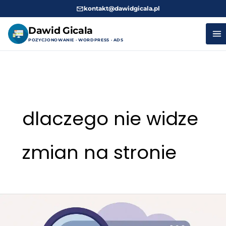
kontakt@dawidgicala.pl
Dawid Gicala
POZYCJONOWANIE · WORDPRESS · ADS
Przejdź
do
treści
dlaczego nie widze
zmian na stronie