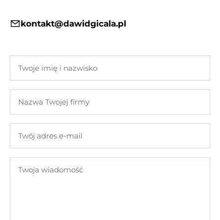
kontakt@dawidgicala.pl
Twoje
imię
i
Nazwa
nazwisko
Twojej
firmy
Twój
adres
e-
Twoja
mail
wiadomość