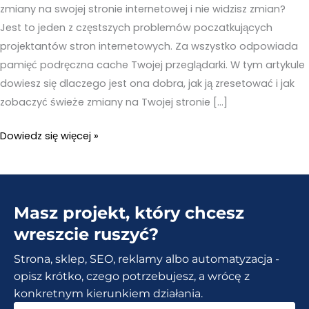
zmiany na swojej stronie internetowej i nie widzisz zmian?
Jest to jeden z częstszych problemów poczatkujących
projektantów stron internetowych. Za wszystko odpowiada
pamięć podręczna cache Twojej przeglądarki. W tym artykule
dowiesz się dlaczego jest ona dobra, jak ją zresetować i jak
zobaczyć świeże zmiany na Twojej stronie […]
Dlaczego
Dowiedz się więcej »
nie
widze
zmian
Masz projekt, który chcesz
na
swojej
wreszcie ruszyć?
stronie?
Strona, sklep, SEO, reklamy albo automatyzacja -
Dowiedz
opisz krótko, czego potrzebujesz, a wrócę z
się
konkretnym kierunkiem działania.
czym