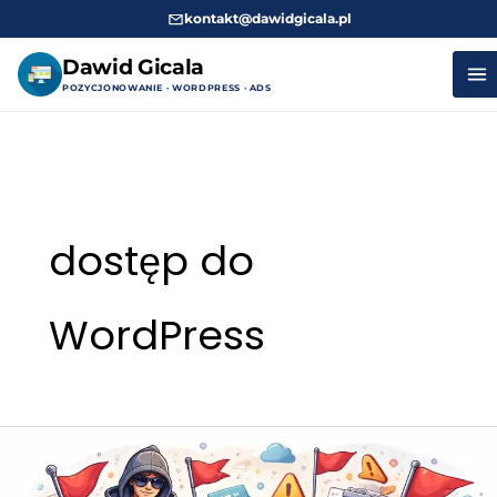
kontakt@dawidgicala.pl
Dawid Gicala
POZYCJONOWANIE · WORDPRESS · ADS
Przejdź
do
treści
dostęp do
WordPress