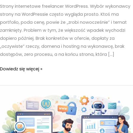
Strony internetowe freelancer WordPress. Wybór wykonawcy
strony na WordPressie często wygląda prosto. Ktoś ma
portfolio, poda cenę, powie że „zrobi nowocześnie” i temat
zamknięty. Problem w tym, że większość wpadek wychodzi
dopiero później. Brak konkretów w ofercie, dopłaty za
„oczywiste” rzeczy, domena i hosting na wykonawcę, brak
dostępów, zero procesu, a na końcu strona, która […]
Strony
Dowiedz się więcej »
internetowe
freelancer
WordPress
–
Czerwone
flagi,
po
których