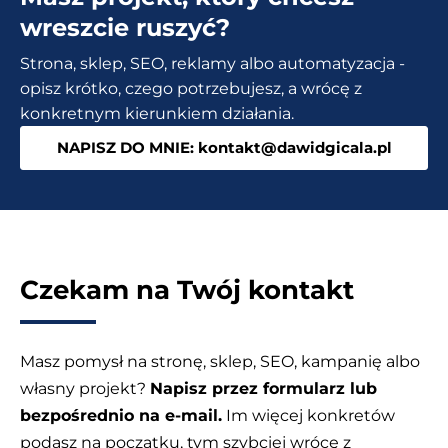
dla
wreszcie ruszyć?
Twojej
Strona, sklep, SEO, reklamy albo automatyzacja -
strony
opisz krótko, czego potrzebujesz, a wrócę z
internetowej
konkretnym kierunkiem działania.
NAPISZ DO MNIE: kontakt@dawidgicala.pl
Czekam na Twój kontakt
Masz pomysł na stronę, sklep, SEO, kampanię albo
własny projekt?
Napisz przez formularz lub
bezpośrednio na e-mail.
Im więcej konkretów
podasz na początku, tym szybciej wrócę z