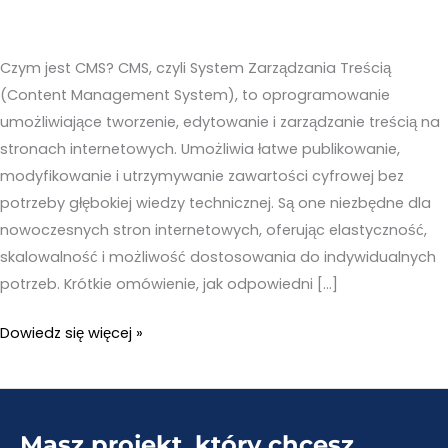
Czym jest CMS? CMS, czyli System Zarządzania Treścią
(Content Management System), to oprogramowanie
umożliwiające tworzenie, edytowanie i zarządzanie treścią na
stronach internetowych. Umożliwia łatwe publikowanie,
modyfikowanie i utrzymywanie zawartości cyfrowej bez
potrzeby głębokiej wiedzy technicznej. Są one niezbędne dla
nowoczesnych stron internetowych, oferując elastyczność,
skalowalność i możliwość dostosowania do indywidualnych
potrzeb. Krótkie omówienie, jak odpowiedni […]
Przewodnik
Dowiedz się więcej »
po
wyborze
platformy
Masz projekt, który chcesz
CMS