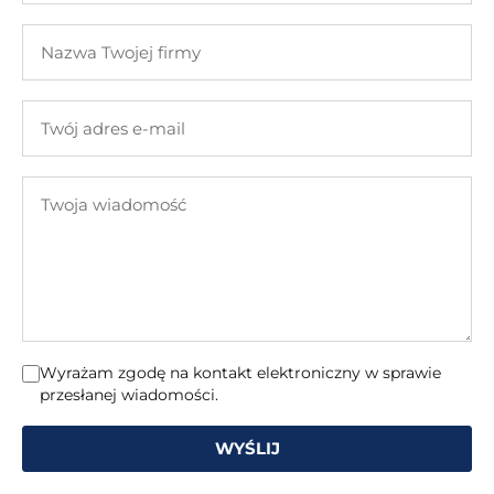
i
Nazwa
nazwisko
Twojej
firmy
Twój
adres
e-
Twoja
mail
wiadomość
Wyrażam zgodę na kontakt elektroniczny w sprawie
przesłanej wiadomości.
WYŚLIJ