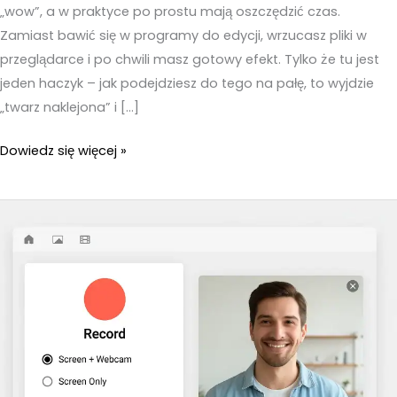
„wow”, a w praktyce po prostu mają oszczędzić czas.
Zamiast bawić się w programy do edycji, wrzucasz pliki w
przeglądarce i po chwili masz gotowy efekt. Tylko że tu jest
jeden haczyk – jak podejdziesz do tego na pałę, to wyjdzie
„twarz naklejona” i […]
Zamiana
Dowiedz się więcej »
twarzy
AI
online
–
Szybki
sposób
na
podmianę
twarzy
bez