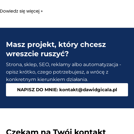
FlexClip
Dowiedz się więcej »
Screen
Recorder
–
Masz projekt, który chcesz
Nagrywanie
ekranu
wreszcie ruszyć?
w
Strona, sklep, SEO, reklamy albo automatyzacja -
przeglądarce
opisz krótko, czego potrzebujesz, a wrócę z
konkretnym kierunkiem działania.
NAPISZ DO MNIE: kontakt@dawidgicala.pl
Czekam na Twój kontakt