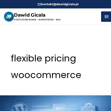
kontakt@dawidgicala.pl
Dawid Gicala
POZYCJONOWANIE · WORDPRESS · ADS
Przejdź
do
treści
flexible pricing
woocommerce