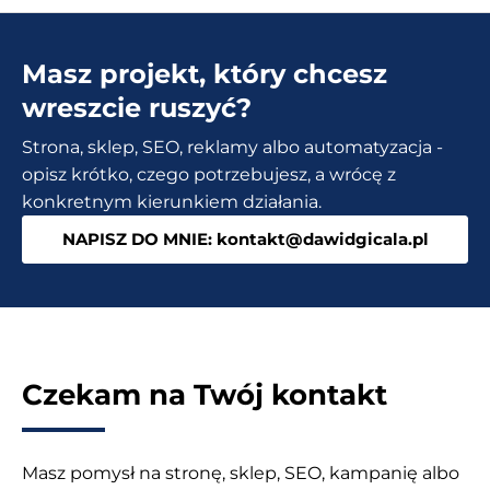
WooCommerce
–
Masz projekt, który chcesz
Elastyczne
promocje
wreszcie ruszyć?
i
Strona, sklep, SEO, reklamy albo automatyzacja -
rabaty
opisz krótko, czego potrzebujesz, a wrócę z
w
konkretnym kierunkiem działania.
Twoim
NAPISZ DO MNIE: kontakt@dawidgicala.pl
sklepie
Czekam na Twój kontakt
Masz pomysł na stronę, sklep, SEO, kampanię albo