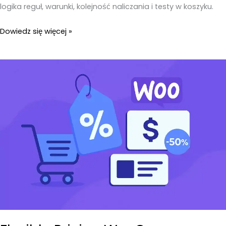
logika reguł, warunki, kolejność naliczania i testy w koszyku.
Flexible
Dowiedz się więcej »
Pricing
WooCommerce
–
Cena,
funkcje
i
co
sprawdzić
przed
zakupem