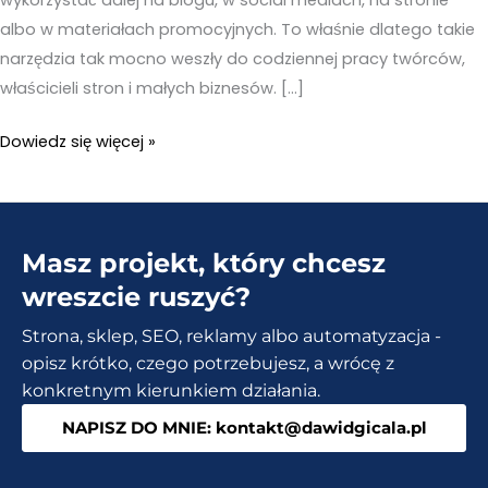
albo w materiałach promocyjnych. To właśnie dlatego takie
narzędzia tak mocno weszły do codziennej pracy twórców,
właścicieli stron i małych biznesów. […]
Generator
Dowiedz się więcej »
obrazów
AI
–
Masz projekt, który chcesz
Tekst
na
wreszcie ruszyć?
obraz
Strona, sklep, SEO, reklamy albo automatyzacja -
AI,
opisz krótko, czego potrzebujesz, a wrócę z
czyli
konkretnym kierunkiem działania.
jak
NAPISZ DO MNIE: kontakt@dawidgicala.pl
tworzyć
grafiki