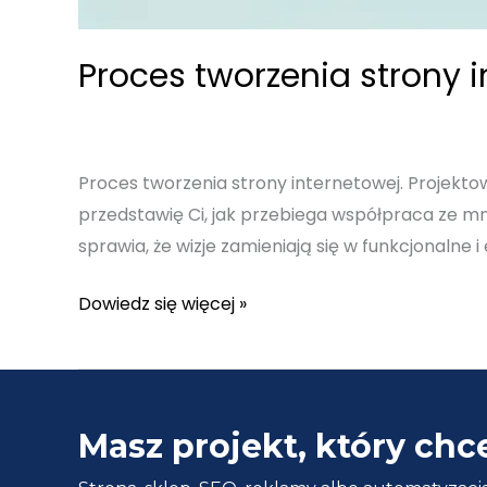
Proces tworzenia strony i
Proces tworzenia strony internetowej. Projektow
przedstawię Ci, jak przebiega współpraca ze mn
sprawia, że wizje zamieniają się w funkcjonaln
Proces
Dowiedz się więcej »
tworzenia
strony
internetowej
–
Masz projekt, który chc
Krok