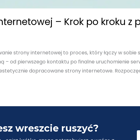
nternetowej – Krok po kroku z p
anie strony internetowej to proces, który łączy w sobie s
ą – od pierwszego kontaktu po finalne uruchomienie serw
e i estetycznie dopracowane strony internetowe. Rozpocz
esz wreszcie ruszyć?