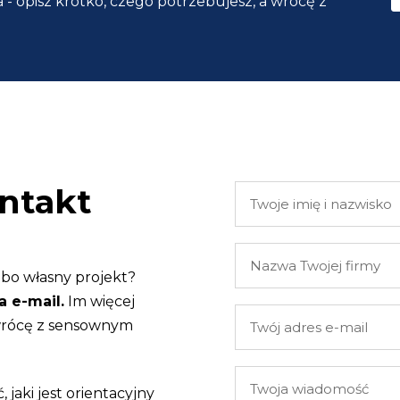
 - opisz krótko, czego potrzebujesz, a wrócę z
ntakt
Twoje
imię
i
Nazwa
nazwisko
Twojej
lbo własny projekt?
firmy
a e-mail.
Im więcej
Twój
 wrócę z sensownym
adres
e-
Twoja
mail
, jaki jest orientacyjny
wiadomość