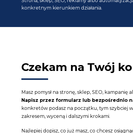
Strona, sklep, SEO, reklamy albo automatyzacja
po
konkretnym kierunkiem działania.
kroku
z
profesjonalistą
Czekam na Twój ko
Masz pomysł na stronę, sklep, SEO, kampanię a
Napisz przez formularz lub bezpośrednio n
konkretów podasz na początku, tym szybciej
zakresem, wyceną i dalszymi krokami.
Najlepiej dopisz, co już masz, co chcesz osiągnąć