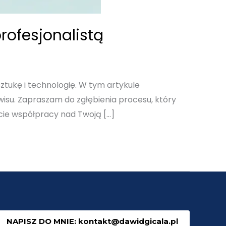
rofesjonalistą
ztukę i technologię. W tym artykule
isu. Zapraszam do zgłębienia procesu, który
ęcie współpracy nad Twoją […]
NAPISZ DO MNIE: kontakt@dawidgicala.pl