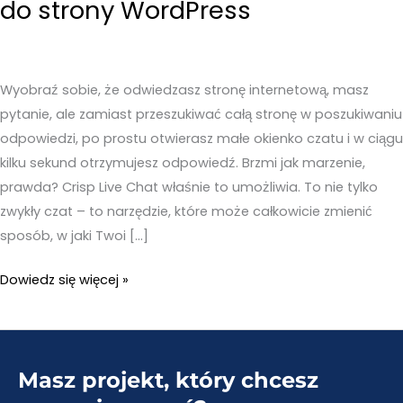
do strony WordPress
Wyobraź sobie, że odwiedzasz stronę internetową, masz
pytanie, ale zamiast przeszukiwać całą stronę w poszukiwaniu
odpowiedzi, po prostu otwierasz małe okienko czatu i w ciągu
kilku sekund otrzymujesz odpowiedź. Brzmi jak marzenie,
prawda? Crisp Live Chat właśnie to umożliwia. To nie tylko
zwykły czat – to narzędzie, które może całkowicie zmienić
sposób, w jaki Twoi […]
Crisp
Dowiedz się więcej »
Live
Chat
–
Masz projekt, który chcesz
Czat
na