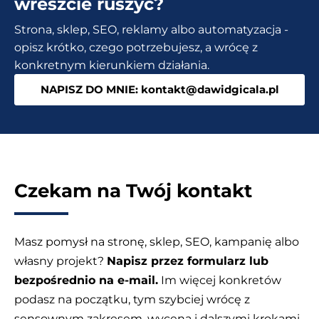
wreszcie ruszyć?
żywo
Strona, sklep, SEO, reklamy albo automatyzacja -
do
opisz krótko, czego potrzebujesz, a wrócę z
strony
konkretnym kierunkiem działania.
WordPress
NAPISZ DO MNIE: kontakt@dawidgicala.pl
Czekam na Twój kontakt
Masz pomysł na stronę, sklep, SEO, kampanię albo
własny projekt?
Napisz przez formularz lub
bezpośrednio na e-mail.
Im więcej konkretów
podasz na początku, tym szybciej wrócę z
sensownym zakresem, wyceną i dalszymi krokami.