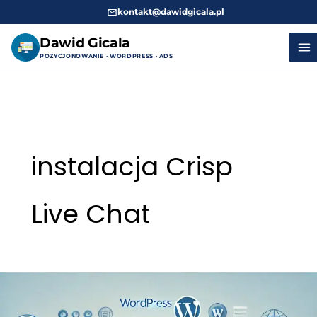
kontakt@dawidgicala.pl
Dawid Gicala
POZYCJONOWANIE · WORDPRESS · ADS
Przejdź
do
treści
instalacja Crisp
Live Chat