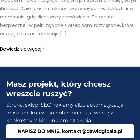
iFirma.pl. Dzięki czemu faktury tworzą się same, dokładnie w
momencie, gdy klient złoży zamówienie. To proste,
bezpieczne i w pełni zgodne z przepisami rozwiązanie, które
oszczędza czas i eliminuje […]
iFirma
Dowiedz się więcej »
WooCommerce
–
Automatyczne
Masz projekt, który chcesz
faktury
w
wreszcie ruszyć?
Twoim
Strona, sklep, SEO, reklamy albo automatyzacja -
sklepie
opisz krótko, czego potrzebujesz, a wrócę z
internetowym
konkretnym kierunkiem działania.
NAPISZ DO MNIE: kontakt@dawidgicala.pl