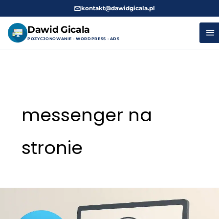
kontakt@dawidgicala.pl
Dawid Gicala
POZYCJONOWANIE · WORDPRESS · ADS
Przejdź
do
treści
messenger na
stronie