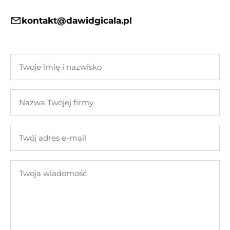
kontakt@dawidgicala.pl
Twoje
imię
i
Nazwa
nazwisko
Twojej
firmy
Twój
adres
e-
Twoja
mail
wiadomość