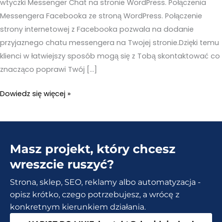
wtyczki Messenger Chat na stronie WordPress. Połączenia
Messengera Facebooka ze stroną WordPress. Połączenie
strony internetowej z Facebooka pozwala na dodanie
przyjaznego chatu messengera na Twojej stronie.Dzięki temu
klienci w łatwiejszy sposób mogą się z Tobą skontaktować co
znacząco poprawi Twój […]
Jak
Dowiedz się więcej »
dodać
messenger
Facebook
Masz projekt, który chcesz
na
strone?
wreszcie ruszyć?
[Messenger
Strona, sklep, SEO, reklamy albo automatyzacja -
Chat]
opisz krótko, czego potrzebujesz, a wrócę z
konkretnym kierunkiem działania.