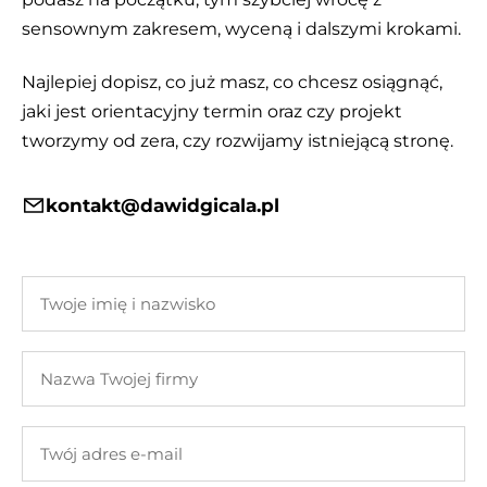
sensownym zakresem, wyceną i dalszymi krokami.
Najlepiej dopisz, co już masz, co chcesz osiągnąć,
jaki jest orientacyjny termin oraz czy projekt
tworzymy od zera, czy rozwijamy istniejącą stronę.
kontakt@dawidgicala.pl
Twoje
imię
i
Nazwa
nazwisko
Twojej
firmy
Twój
adres