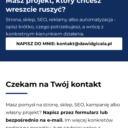
Masz projekt, który chcesz
WWW
wreszcie ruszyć?
i
Strona, sklep, SEO, reklamy albo automatyzacja -
SEO
opisz krótko, czego potrzebujesz, a wrócę z
konkretnym kierunkiem działania.
NAPISZ DO MNIE: kontakt@dawidgicala.pl
Czekam na Twój kontakt
Masz pomysł na stronę, sklep, SEO, kampanię albo
własny projekt?
Napisz przez formularz lub
bezpośrednio na e-mail.
Im więcej konkretów
podasz na początku, tym szybciej wrócę z