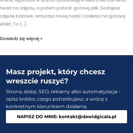
twarz na zdjęciu, a potem pobrać gotowy plik. Dodajesz
zdjęcie bazowe, wrzucasz nową twarz i czekasz na gotowy
efekt. To […]
Podmiana
Dowiedz się więcej »
twarzy
AI
–
Masz projekt, który chcesz
Jak
zrobić
wreszcie ruszyć?
to
Strona, sklep, SEO, reklamy albo automatyzacja -
szybko
opisz krótko, czego potrzebujesz, a wrócę z
i
konkretnym kierunkiem działania.
bez
NAPISZ DO MNIE: kontakt@dawidgicala.pl
instalowania
programu?