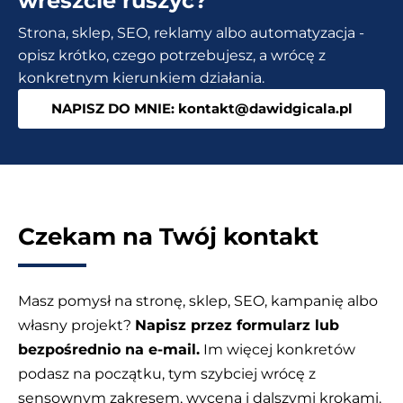
wreszcie ruszyć?
23
Strona, sklep, SEO, reklamy albo automatyzacja -
narzędzi
opisz krótko, czego potrzebujesz, a wrócę z
AI
konkretnym kierunkiem działania.
NAPISZ DO MNIE: kontakt@dawidgicala.pl
Czekam na Twój kontakt
Masz pomysł na stronę, sklep, SEO, kampanię albo
własny projekt?
Napisz przez formularz lub
bezpośrednio na e-mail.
Im więcej konkretów
podasz na początku, tym szybciej wrócę z
sensownym zakresem, wyceną i dalszymi krokami.