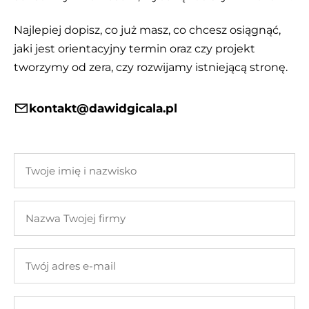
Najlepiej dopisz, co już masz, co chcesz osiągnąć,
jaki jest orientacyjny termin oraz czy projekt
tworzymy od zera, czy rozwijamy istniejącą stronę.
kontakt@dawidgicala.pl
Twoje
imię
i
Nazwa
nazwisko
Twojej
firmy
Twój
adres
e-
Twoja