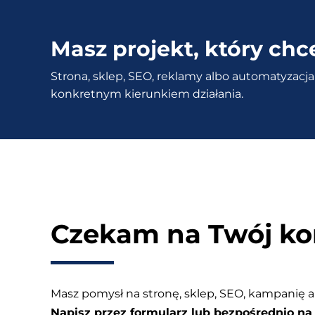
–
Automatyczne
Masz projekt, który chc
tworzenie
Strona, sklep, SEO, reklamy albo automatyzacja 
voucherów
konkretnym kierunkiem działania.
po
zamówieniu
Czekam na Twój ko
Masz pomysł na stronę, sklep, SEO, kampanię a
Napisz przez formularz lub bezpośrednio na 