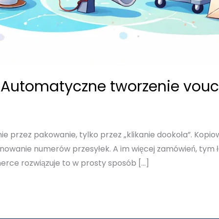
Automatyczne tworzenie vou
e przez pakowanie, tylko przez „klikanie dookoła”. Kopi
ilnowanie numerów przesyłek. A im więcej zamówień, tym łat
rce rozwiązuje to w prosty sposób […]