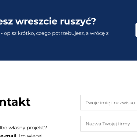
esz wreszcie ruszyć?
- opisz krótko, czego potrzebujesz, a wrócę z
ntakt
Twoje
imię
i
Nazwa
nazwisko
Twojej
lbo własny projekt?
firmy
e-mail.
Im więcej