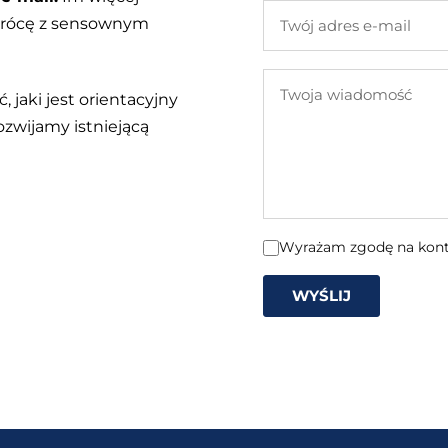
Twój
 wrócę z sensownym
adres
e-
Twoja
mail
, jaki jest orientacyjny
wiadomość
ozwijamy istniejącą
Wyrażam zgodę na konta
WYŚLIJ