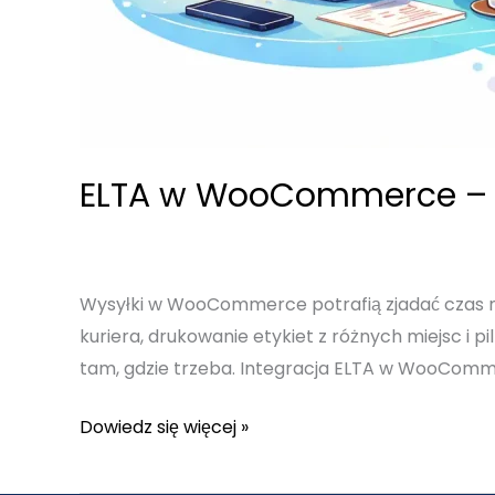
ELTA w WooCommerce – 
Wysyłki w WooCommerce potrafią zjadać czas ni
kuriera, drukowanie etykiet z różnych miejsc i p
tam, gdzie trzeba. Integracja ELTA w WooComme
ELTA
Dowiedz się więcej »
w
WooCommerce