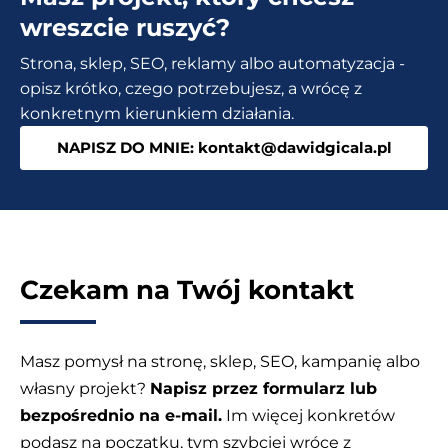
Jak
wreszcie ruszyć?
działa
Strona, sklep, SEO, reklamy albo automatyzacja -
subtelność?
opisz krótko, czego potrzebujesz, a wrócę z
konkretnym kierunkiem działania.
NAPISZ DO MNIE: kontakt@dawidgicala.pl
Czekam na Twój kontakt
Masz pomysł na stronę, sklep, SEO, kampanię albo
własny projekt?
Napisz przez formularz lub
bezpośrednio na e-mail.
Im więcej konkretów
podasz na początku, tym szybciej wrócę z