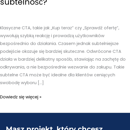
subtelność?
Klasyczne CTA, takie jak „Kup teraz” czy „Sprawdź ofertę”,
wywołują szybką reakcję i prowadzą użytkowników
bezpośrednio do działania. Czasem jednak subtelniejsze
podejście okazuje się bardziej skuteczne. Odwrócone CTA
działa w bardziej delikatny sposób, stawiając na zachętę do
odkrywania, a nie bezpośrednie wezwanie do zakupu. Takie
subtelne CTA może być idealne dla klientów ceniących
swobodę wyboru […]
Eksperymentowanie
Dowiedz się więcej »
z
„odwróconym
CTA”
Masz projekt, który chcesz
–