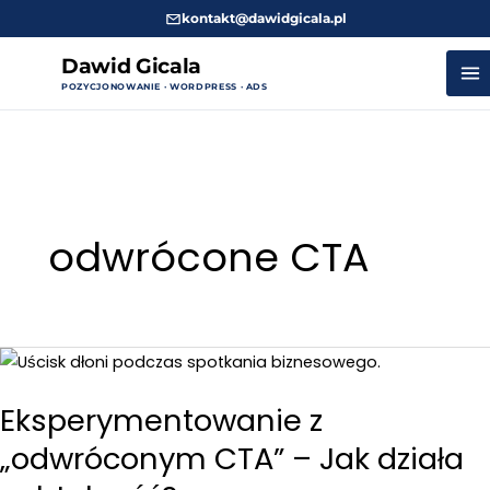
kontakt@dawidgicala.pl
Dawid Gicala
POZYCJONOWANIE · WORDPRESS · ADS
Przejdź
do
treści
odwrócone CTA
Eksperymentowanie z
„odwróconym CTA” – Jak działa