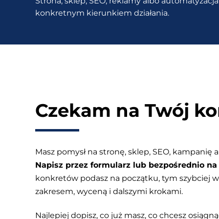
Strona, sklep, SEO, reklamy albo automatyzacja 
dodać
konkretnym kierunkiem działania.
ją
za
darmo?
Czekam na Twój ko
Masz pomysł na stronę, sklep, SEO, kampanię a
Napisz przez formularz lub bezpośrednio na 
konkretów podasz na początku, tym szybciej
zakresem, wyceną i dalszymi krokami.
Najlepiej dopisz, co już masz, co chcesz osiągnąć