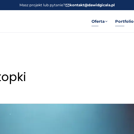
Masz projekt lub pytanie?
kontakt@dawidgicala.pl
Oferta
Portfolio
topki