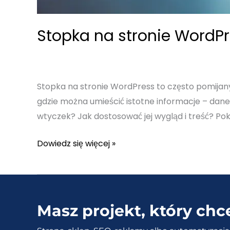
Stopka na stronie WordPr
Stopka na stronie WordPress to często pomijany,
gdzie można umieścić istotne informacje – dane
wtyczek? Jak dostosować jej wygląd i treść? Poka
Stopka
Dowiedz się więcej »
na
stronie
WordPress
–
Masz projekt, który chc
Jak