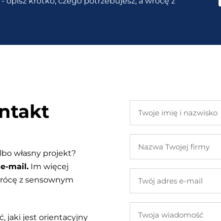
- opisz krótko, czego potrzebujesz, a wrócę z
ntakt
Twoje
imię
i
Nazwa
nazwisko
Twojej
lbo własny projekt?
firmy
e-mail.
Im więcej
Twój
 wrócę z sensownym
adres
e-
Twoja
mail
, jaki jest orientacyjny
wiadomość