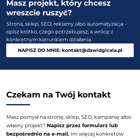
Masz projekt, który chcesz
Czy
można
wreszcie ruszyć?
osiągnąć
Strona, sklep, SEO, reklamy albo automatyzacja -
top
opisz krótko, czego potrzebujesz, a wrócę z
10
konkretnym kierunkiem działania.
bez
NAPISZ DO MNIE: kontakt@dawidgicala.pl
link
buildingu?
Czekam na Twój kontakt
Masz pomysł na stronę, sklep, SEO, kampanię albo
własny projekt?
Napisz przez formularz lub
bezpośrednio na e-mail.
Im więcej konkretów