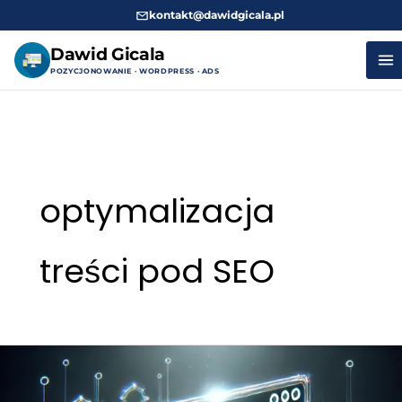
kontakt@dawidgicala.pl
Dawid Gicala
POZYCJONOWANIE · WORDPRESS · ADS
Przejdź
do
treści
optymalizacja
treści pod SEO