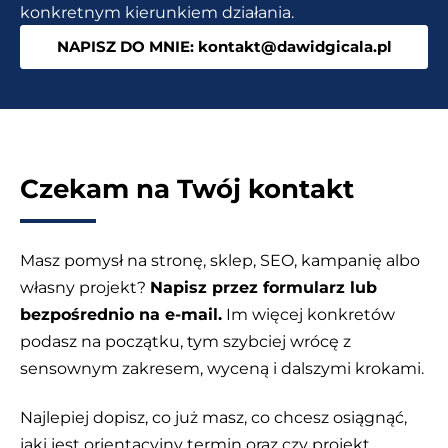
konkretnym kierunkiem działania.
bez
NAPISZ DO MNIE: kontakt@dawidgicala.pl
kodowania
Czekam na Twój kontakt
Masz pomysł na stronę, sklep, SEO, kampanię albo
własny projekt?
Napisz przez formularz lub
bezpośrednio na e-mail.
Im więcej konkretów
podasz na początku, tym szybciej wrócę z
sensownym zakresem, wyceną i dalszymi krokami.
Najlepiej dopisz, co już masz, co chcesz osiągnąć,
jaki jest orientacyjny termin oraz czy projekt