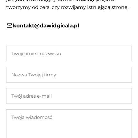
tworzymy od zera, czy rozwijamy istniejącą stronę.
kontakt@dawidgicala.pl
Twoje
imię
i
Nazwa
nazwisko
Twojej
firmy
Twój
adres
e-
Twoja
mail
wiadomość