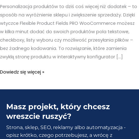
Personalizacja produktów to dziś coś więcej niż dodatek – to
sposób na wyróżnienie sklepu i zwiększenie sprzedaży. Dzięki
wtyczce Flexible Product Fields PRO WooCommerce możesz
w kilka minut dodać do swoich produktów pola tekstowe,
checkboxy, listy wyboru czy możliwość przesyłania plików –
bez żadnego kodowania. To rozwiązanie, które zamienia
zwykłą stronę produktu w interaktywny konfigurator […]
Flexible
Dowiedz się więcej »
Product
Fields
PRO
Masz projekt, który chcesz
WooCommerce
–
wreszcie ruszyć?
Dodawanie
Strona, sklep, SEO, reklamy albo automatyzacja -
pól
opisz krótko, czego potrzebujesz, a wrócę z
niestandardowych