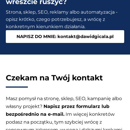
wreszcie ruszyć?
Jak
Strona, sklep, SEO, reklamy albo automatyzacja -
zrobić
opisz krótko, czego potrzebujesz, a wrócę z
ją
konkretnym kierunkiem działania.
dobrze?
NAPISZ DO MNIE: kontakt@dawidgicala.pl
Czekam na Twój kontakt
Masz pomysł na stronę, sklep, SEO, kampanię albo
własny projekt?
Napisz przez formularz lub
bezpośrednio na e-mail.
Im więcej konkretów
podasz na początku, tym szybciej wrócę z
sensownym zakresem, wyceną i dalszymi krokami.