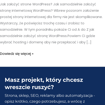
Jak założyć strone WordPress? Jak samodzielnie założyć
stronę internetową WordPress? Wbrew pozorom założenie
prostej strony internetowej dla firmy nie jest skomplikowane.
Wystarczy, że poświęcisz trochę czasu i zrobisz to
samodzielnie. W tym poradniku pokaże Ci od A do Z jak
samodzielnie założyć stronę WordPress.Powiem Ci gdzie
wybrać hosting i domenę aby nie przepłacać i aby […]
Jak
Dowiedz się więcej »
założyć
strone
WordPress
Masz projekt, który chcesz
z
SSL
wreszcie ruszyć?
+
Strona, sklep, SEO, reklamy albo automatyzacja -
SEO
opisz krótko, czego potrzebujesz, a wrócę z
[zdjęcia]