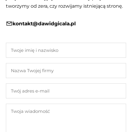
tworzymy od zera, czy rozwijamy istniejącą stronę.
kontakt@dawidgicala.pl
Twoje
imię
i
Nazwa
nazwisko
Twojej
firmy
Twój
adres
e-
Twoja
mail
wiadomość