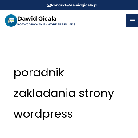
kontakt@dawidgicala.pl
Dawid Gicala
POZYCJONOWANIE · WORDPRESS · ADS
Przejdź
do
treści
poradnik
zakladania strony
wordpress