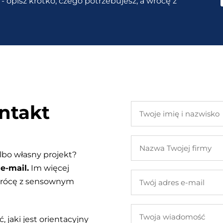
- opisz krótko, czego potrzebujesz, a wrócę z
ntakt
Twoje
imię
i
Nazwa
nazwisko
Twojej
lbo własny projekt?
firmy
e-mail.
Im więcej
Twój
 wrócę z sensownym
adres
e-
Twoja
mail
, jaki jest orientacyjny
wiadomość