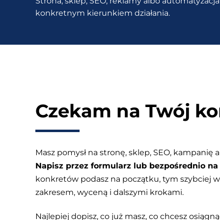
Strona, sklep, SEO, reklamy albo automatyzacja 
osiągnąć
konkretnym kierunkiem działania.
top
10
bez
link
buildingu?
Czekam na Twój ko
Masz pomysł na stronę, sklep, SEO, kampanię a
Napisz przez formularz lub bezpośrednio na 
konkretów podasz na początku, tym szybciej
zakresem, wyceną i dalszymi krokami.
Najlepiej dopisz, co już masz, co chcesz osiągnąć