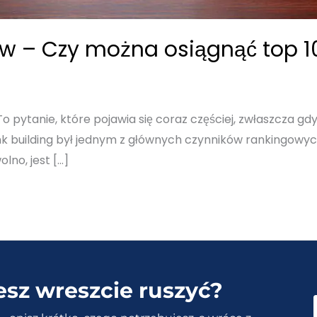
w – Czy można osiągnąć top 10 
o pytanie, które pojawia się coraz częściej, zwłaszcza gd
nk building był jednym z głównych czynników rankingowych, 
olno, jest […]
esz wreszcie ruszyć?