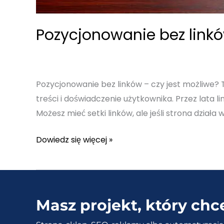
Pozycjonowanie bez linkó
Pozycjonowanie bez linków – czy jest możliwe? T
treści i doświadczenie użytkownika. Przez lata li
Możesz mieć setki linków, ale jeśli strona działa w
Pozycjonowanie
Dowiedz się więcej »
bez
linków
–
Czy
Masz projekt, który chc
można