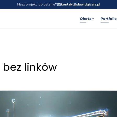
Masz projekt lub pytanie?
kontakt@dawidgicala.pl
Oferta
Portfolio
bez linków