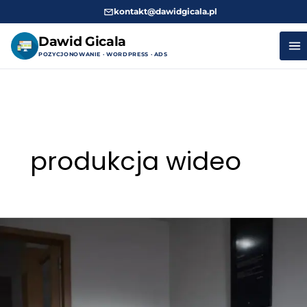
kontakt@dawidgicala.pl
Dawid Gicala
POZYCJONOWANIE · WORDPRESS · ADS
Przejdź
do
treści
produkcja wideo