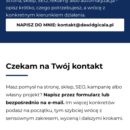
Strona, sklep, SEO, reklamy albo automatyzacja -
wideo
opisz krótko, czego potrzebujesz, a wrócę z
konkretnym kierunkiem działania.
NAPISZ DO MNIE: kontakt@dawidgicala.pl
Czekam na Twój kontakt
Masz pomysł na stronę, sklep, SEO, kampanię albo
własny projekt?
Napisz przez formularz lub
bezpośrednio na e-mail.
Im więcej konkretów
podasz na początku, tym szybciej wrócę z
sensownym zakresem, wyceną i dalszymi krokami.