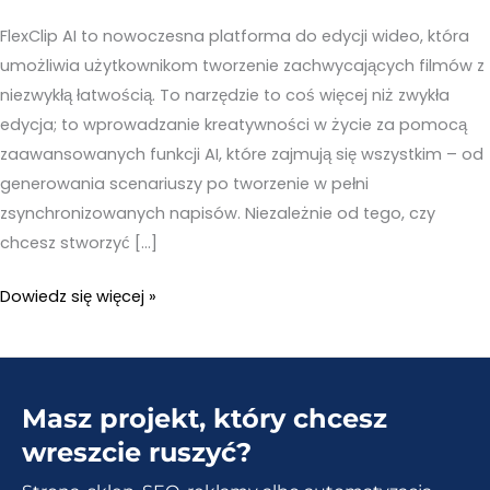
FlexClip AI to nowoczesna platforma do edycji wideo, która
umożliwia użytkownikom tworzenie zachwycających filmów z
niezwykłą łatwością. To narzędzie to coś więcej niż zwykła
edycja; to wprowadzanie kreatywności w życie za pomocą
zaawansowanych funkcji AI, które zajmują się wszystkim – od
generowania scenariuszy po tworzenie w pełni
zsynchronizowanych napisów. Niezależnie od tego, czy
chcesz stworzyć […]
FlexClip
Dowiedz się więcej »
AI
–
Prawdziwa
Masz projekt, który chcesz
rewolucja
w
wreszcie ruszyć?
produkcji