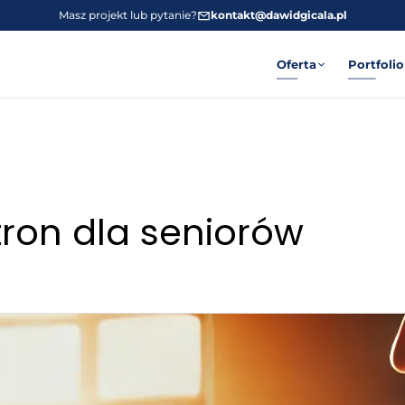
Masz projekt lub pytanie?
kontakt@dawidgicala.pl
Oferta
Portfolio
tron dla seniorów