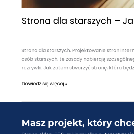
Strona dla starszych – J
Strona dla starszych. Projektowanie stron inter
osób starszych, te zasady nabierają szczególnego
rozrywki. Jak zatem stworzyć stronę, która będz
Strona
Dowiedz się więcej »
dla
starszych
–
Jak
Masz projekt, który chc
zaprojektować