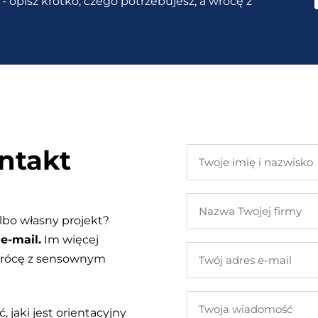
- opisz krótko, czego potrzebujesz, a wrócę z
ntakt
Twoje
imię
i
Nazwa
nazwisko
Twojej
lbo własny projekt?
firmy
e-mail.
Im więcej
Twój
 wrócę z sensownym
adres
e-
Twoja
mail
, jaki jest orientacyjny
wiadomość