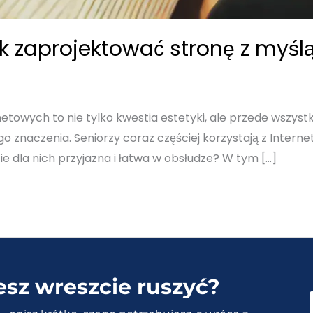
ak zaprojektować stronę z myśl
netowych to nie tylko kwestia estetyki, ale przede wszys
 znaczenia. Seniorzy coraz częściej korzystają z Internetu,
ie dla nich przyjazna i łatwa w obsłudze? W tym […]
esz wreszcie ruszyć?