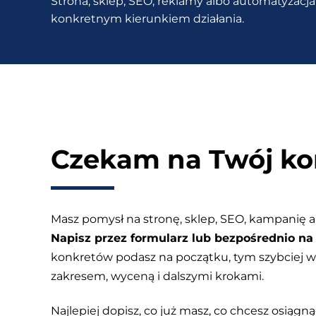
Strona, sklep, SEO, reklamy albo automatyzacja 
stronę
konkretnym kierunkiem działania.
z
myślą
o
osobach
starszych?
Czekam na Twój ko
Masz pomysł na stronę, sklep, SEO, kampanię a
Napisz przez formularz lub bezpośrednio na 
konkretów podasz na początku, tym szybciej
zakresem, wyceną i dalszymi krokami.
Najlepiej dopisz, co już masz, co chcesz osiągnąć