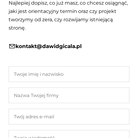
Najlepiej dopisz, co już masz, co chcesz osiągnąć,
jaki jest orientacyjny termin oraz czy projekt
tworzymy od zera, czy rozwijamy istniejącą
stronę.
kontakt@dawidgicala.pl
Twoje
imię
i
Nazwa
nazwisko
Twojej
firmy
Twój
adres
e-
Twoja
mail