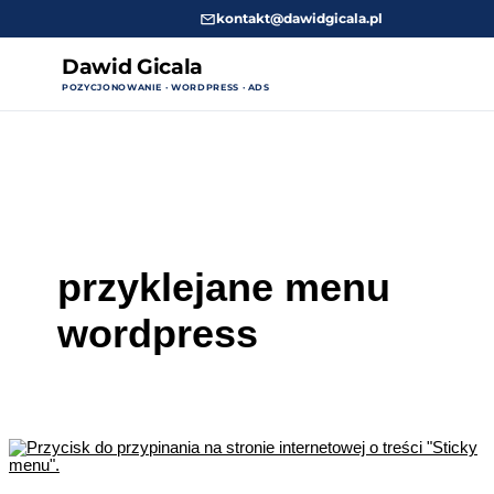
kontakt@dawidgicala.pl
Dawid Gicala
POZYCJONOWANIE · WORDPRESS · ADS
Przejdź
do
treści
przyklejane menu
wordpress