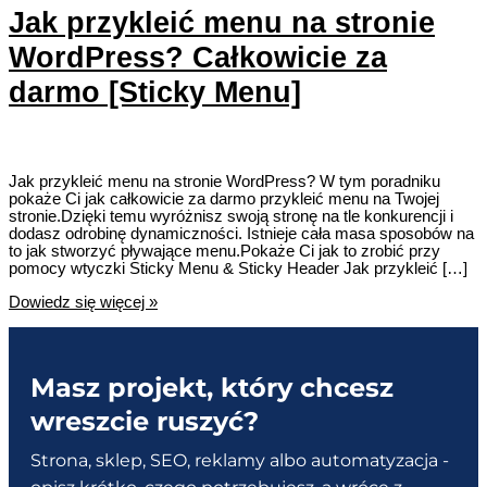
Jak przykleić menu na stronie
WordPress? Całkowicie za
darmo [Sticky Menu]
Jak przykleić menu na stronie WordPress? W tym poradniku
pokaże Ci jak całkowicie za darmo przykleić menu na Twojej
stronie.Dzięki temu wyróżnisz swoją stronę na tle konkurencji i
dodasz odrobinę dynamiczności. Istnieje cała masa sposobów na
to jak stworzyć pływające menu.Pokaże Ci jak to zrobić przy
pomocy wtyczki Sticky Menu & Sticky Header Jak przykleić […]
Jak
Dowiedz się więcej »
przykleić
menu
na
stronie
Masz projekt, który chcesz
WordPress?
Całkowicie
wreszcie ruszyć?
za
darmo
[Sticky
Strona, sklep, SEO, reklamy albo automatyzacja -
Menu]