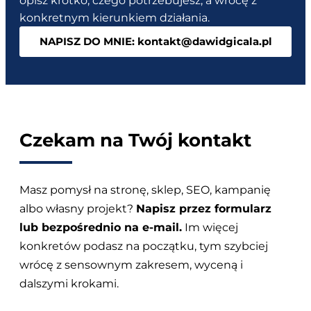
opisz krótko, czego potrzebujesz, a wrócę z
konkretnym kierunkiem działania.
NAPISZ DO MNIE: kontakt@dawidgicala.pl
Czekam na Twój kontakt
Masz pomysł na stronę, sklep, SEO, kampanię
albo własny projekt?
Napisz przez formularz
lub bezpośrednio na e-mail.
Im więcej
konkretów podasz na początku, tym szybciej
wrócę z sensownym zakresem, wyceną i
dalszymi krokami.