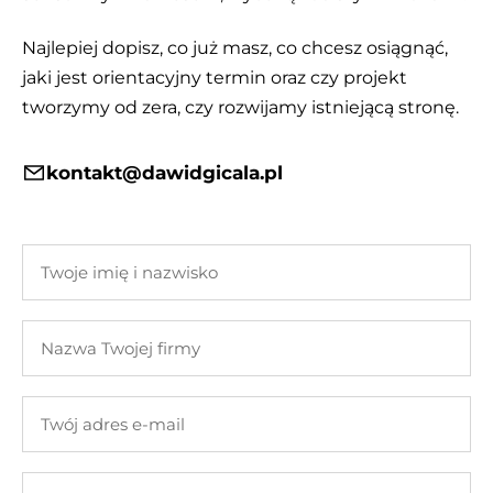
Najlepiej dopisz, co już masz, co chcesz osiągnąć,
jaki jest orientacyjny termin oraz czy projekt
tworzymy od zera, czy rozwijamy istniejącą stronę.
kontakt@dawidgicala.pl
Twoje
imię
i
Nazwa
nazwisko
Twojej
firmy
Twój
adres
e-
Twoja