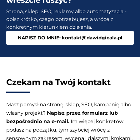
wreszcie ruszyć?
23
Strona, sklep, SEO, reklamy albo automatyzacja -
narzędzi
opisz krótko, czego potrzebujesz, a wrócę z
AI
konkretnym kierunkiem działania.
NAPISZ DO MNIE: kontakt@dawidgicala.pl
Czekam na Twój kontakt
Masz pomysł na stronę, sklep, SEO, kampanię albo
własny projekt?
Napisz przez formularz lub
bezpośrednio na e-mail.
Im więcej konkretów
podasz na początku, tym szybciej wrócę z
sensownym zakresem, wyceną i dalszymi krokami.