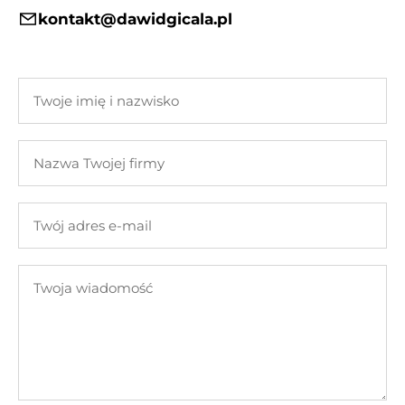
kontakt@dawidgicala.pl
Twoje
imię
i
Nazwa
nazwisko
Twojej
firmy
Twój
adres
e-
Twoja
mail
wiadomość