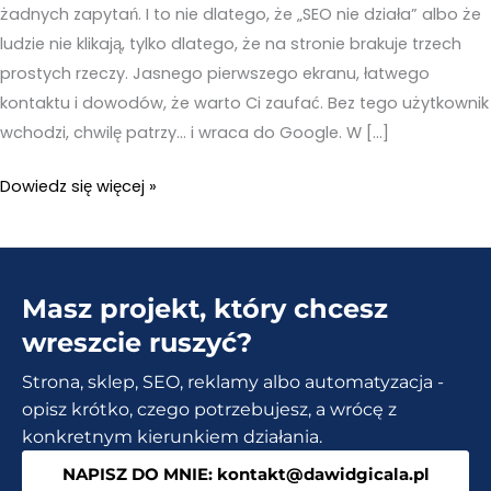
żadnych zapytań. I to nie dlatego, że „SEO nie działa” albo że
ludzie nie klikają, tylko dlatego, że na stronie brakuje trzech
prostych rzeczy. Jasnego pierwszego ekranu, łatwego
kontaktu i dowodów, że warto Ci zaufać. Bez tego użytkownik
wchodzi, chwilę patrzy… i wraca do Google. W […]
WordPress
Dowiedz się więcej »
Kraków
–
Te
Masz projekt, który chcesz
3
szybkie
wreszcie ruszyć?
zmiany
Strona, sklep, SEO, reklamy albo automatyzacja -
robią
opisz krótko, czego potrzebujesz, a wrócę z
największą
konkretnym kierunkiem działania.
różnicę
NAPISZ DO MNIE: kontakt@dawidgicala.pl
w