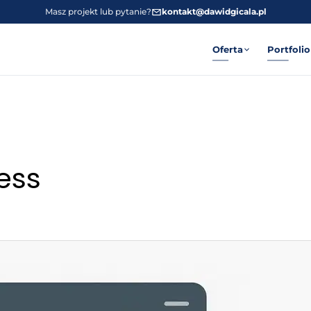
Masz projekt lub pytanie?
kontakt@dawidgicala.pl
Oferta
Portfolio
ess