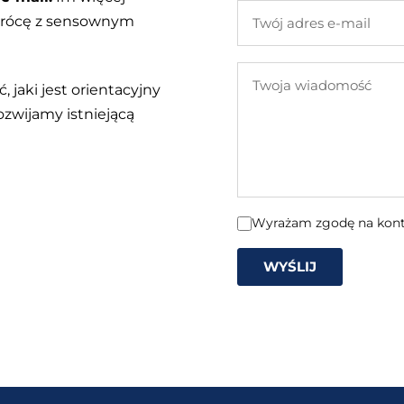
Twój
 wrócę z sensownym
adres
e-
Twoja
mail
, jaki jest orientacyjny
wiadomość
ozwijamy istniejącą
Wyrażam zgodę na konta
WYŚLIJ