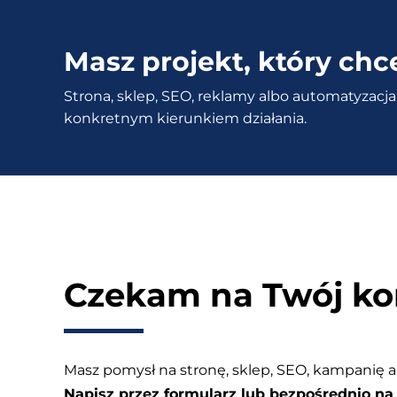
–
Co
Masz projekt, który chc
zrobić,
Strona, sklep, SEO, reklamy albo automatyzacja 
aby
konkretnym kierunkiem działania.
Google
lepiej
rozumiało
stronę
Czekam na Twój ko
Masz pomysł na stronę, sklep, SEO, kampanię a
Napisz przez formularz lub bezpośrednio na 