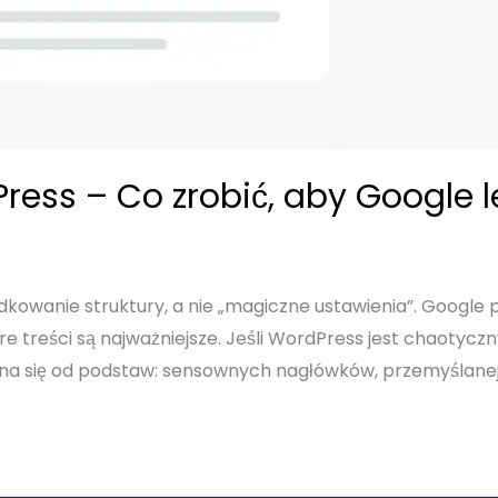
ess – Co zrobić, aby Google l
kowanie struktury, a nie „magiczne ustawienia”. Google 
óre treści są najważniejsze. Jeśli WordPress jest chaoty
na się od podstaw: sensownych nagłówków, przemyślanej a