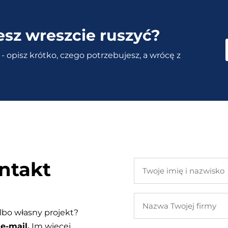
esz wreszcie ruszyć?
- opisz krótko, czego potrzebujesz, a wrócę z
ntakt
Twoje
imię
i
Nazwa
nazwisko
Twojej
lbo własny projekt?
firmy
e-mail.
Im więcej