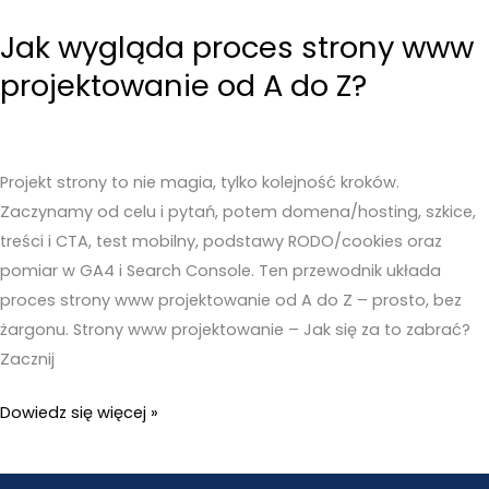
+
miasto”
Jak wygląda proces strony www
–
projektowanie od A do Z?
Kiedy
to
działa,
a
Projekt strony to nie magia, tylko kolejność kroków.
kiedy
Zaczynamy od celu i pytań, potem domena/hosting, szkice,
robi
treści i CTA, test mobilny, podstawy RODO/cookies oraz
syf?
pomiar w GA4 i Search Console. Ten przewodnik układa
proces strony www projektowanie od A do Z – prosto, bez
żargonu. Strony www projektowanie – Jak się za to zabrać?
Zacznij
Jak
Dowiedz się więcej »
wygląda
proces