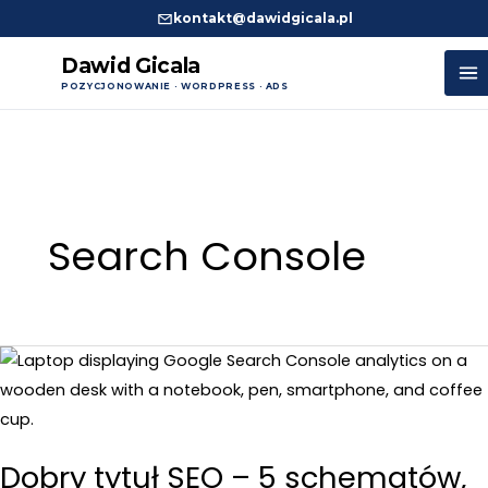
kontakt@dawidgicala.pl
Dawid Gicala
POZYCJONOWANIE · WORDPRESS · ADS
Przejdź
do
treści
Search Console
Dobry tytuł SEO – 5 schematów,