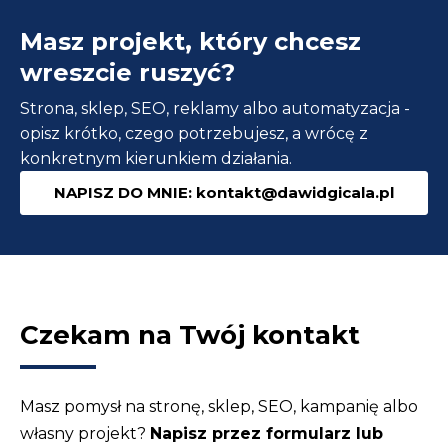
strony
Masz projekt, który chcesz
www
projektowanie
wreszcie ruszyć?
od
Strona, sklep, SEO, reklamy albo automatyzacja -
A
opisz krótko, czego potrzebujesz, a wrócę z
do
konkretnym kierunkiem działania.
Z?
NAPISZ DO MNIE: kontakt@dawidgicala.pl
Czekam na Twój kontakt
Masz pomysł na stronę, sklep, SEO, kampanię albo
własny projekt?
Napisz przez formularz lub