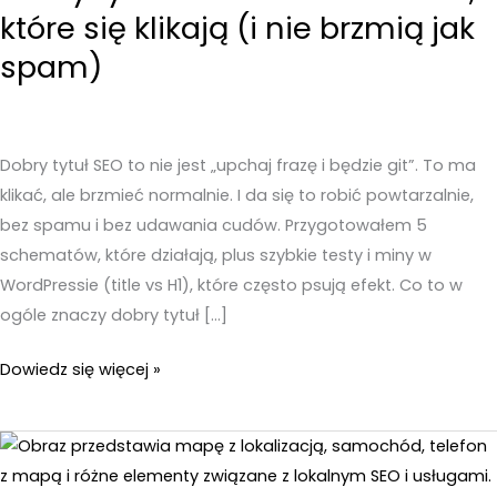
które się klikają (i nie brzmią jak
spam)
Dobry tytuł SEO to nie jest „upchaj frazę i będzie git”. To ma
klikać, ale brzmieć normalnie. I da się to robić powtarzalnie,
bez spamu i bez udawania cudów. Przygotowałem 5
schematów, które działają, plus szybkie testy i miny w
WordPressie (title vs H1), które często psują efekt. Co to w
ogóle znaczy dobry tytuł […]
Dobry
Dowiedz się więcej »
tytuł
SEO
–
5