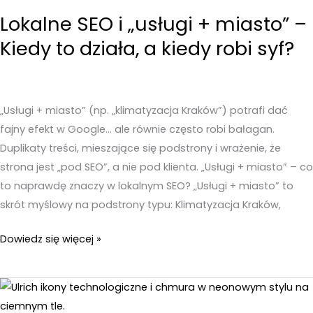
schematów,
Lokalne SEO i „usługi + miasto” –
które
Kiedy to działa, a kiedy robi syf?
się
klikają
(i
nie
„Usługi + miasto” (np. „klimatyzacja Kraków”) potrafi dać
brzmią
fajny efekt w Google… ale równie często robi bałagan.
jak
Duplikaty treści, mieszające się podstrony i wrażenie, że
spam)
strona jest „pod SEO”, a nie pod klienta. „Usługi + miasto” – co
to naprawdę znaczy w lokalnym SEO? „Usługi + miasto” to
skrót myślowy na podstrony typu: Klimatyzacja Kraków,
Lokalne
Dowiedz się więcej »
SEO
i
„usługi