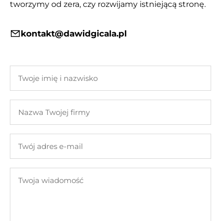
tworzymy od zera, czy rozwijamy istniejącą stronę.
kontakt@dawidgicala.pl
Twoje
imię
i
Nazwa
nazwisko
Twojej
firmy
Twój
adres
e-
Twoja
mail
wiadomość