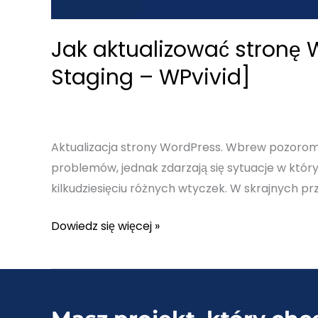
Jak aktualizować stronę 
Staging – WPvivid]
Aktualizacja strony WordPress. Wbrew pozorom a
problemów, jednak zdarzają się sytuacje w któr
kilkudziesięciu różnych wtyczek. W skrajnych pr
Jak
Dowiedz się więcej »
aktualizować
stronę
WordPress?
+