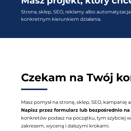
Masz projekt, który chc
kopia
Strona, sklep, SEO, reklamy albo automatyzacja 
zapasowa
konkretnym kierunkiem działania.
[Migration,
Backup,
Staging
–
WPvivid]
Czekam na Twój ko
Masz pomysł na stronę, sklep, SEO, kampanię a
Napisz przez formularz lub bezpośrednio na 
konkretów podasz na początku, tym szybciej
zakresem, wyceną i dalszymi krokami.