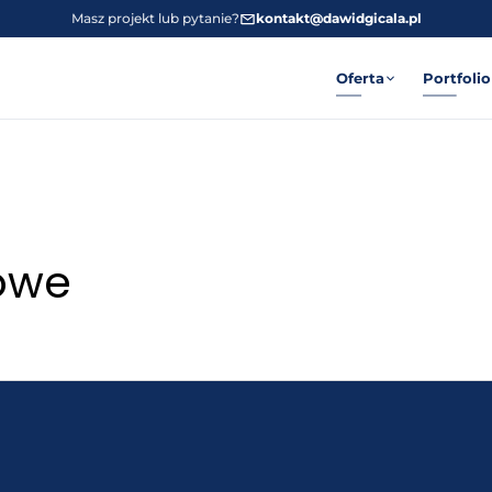
Masz projekt lub pytanie?
kontakt@dawidgicala.pl
Oferta
Portfolio
owe