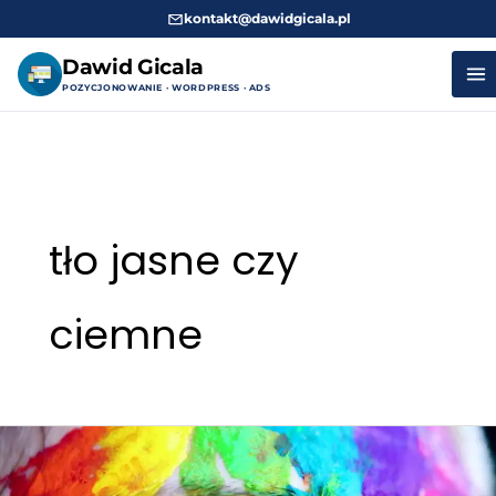
kontakt@dawidgicala.pl
Dawid Gicala
POZYCJONOWANIE · WORDPRESS · ADS
Przejdź
do
treści
tło jasne czy
ciemne