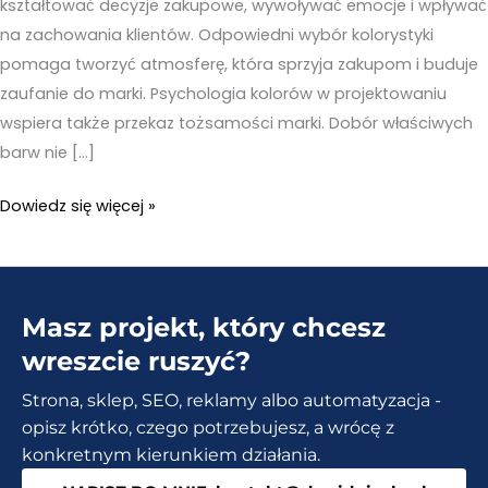
kształtować decyzje zakupowe, wywoływać emocje i wpływać
na zachowania klientów. Odpowiedni wybór kolorystyki
pomaga tworzyć atmosferę, która sprzyja zakupom i buduje
zaufanie do marki. Psychologia kolorów w projektowaniu
wspiera także przekaz tożsamości marki. Dobór właściwych
barw nie […]
Rola
Dowiedz się więcej »
psychologii
kolorów
w
Masz projekt, który chcesz
projektowaniu
sklepów
wreszcie ruszyć?
online
Strona, sklep, SEO, reklamy albo automatyzacja -
opisz krótko, czego potrzebujesz, a wrócę z
konkretnym kierunkiem działania.