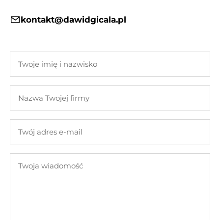
kontakt@dawidgicala.pl
Twoje
imię
i
Nazwa
nazwisko
Twojej
firmy
Twój
adres
e-
Twoja
mail
wiadomość