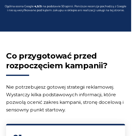
Ogólna ocena Google
4,9/5
na podstawie 50 opinii. Poniższe recenzje pochodzą z Google
i nie są weryfikowane pod kątem zakupu w sklepie ani realizacji usługi na tej stronie.
Co przygotować przed
rozpoczęciem kampanii?
Nie potrzebujesz gotowej strategii reklamowej.
Wystarczy kilka podstawowych informacji, które
pozwolą ocenić zakres kampanii, stronę docelową i
sensowny punkt startowy.