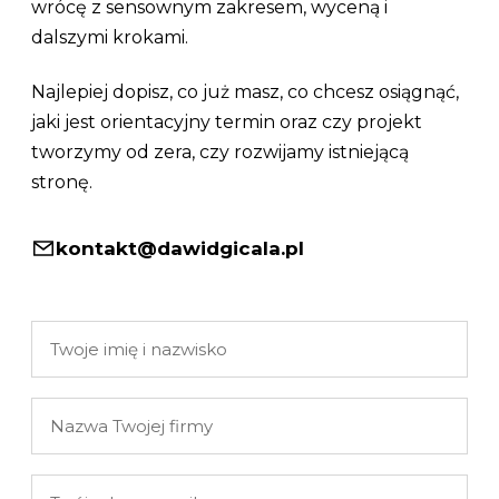
wrócę z sensownym zakresem, wyceną i
dalszymi krokami.
Najlepiej dopisz, co już masz, co chcesz osiągnąć,
jaki jest orientacyjny termin oraz czy projekt
tworzymy od zera, czy rozwijamy istniejącą
stronę.
kontakt@dawidgicala.pl
Twoje
imię
i
Nazwa
nazwisko
Twojej
firmy
Twój