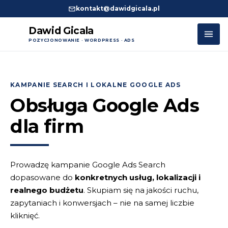
kontakt@dawidgicala.pl
Dawid Gicala
POZYCJONOWANIE · WORDPRESS · ADS
Przejdź
do
treści
KAMPANIE SEARCH I LOKALNE GOOGLE ADS
Obsługa Google Ads
dla firm
Prowadzę kampanie Google Ads Search
dopasowane do
konkretnych usług, lokalizacji i
realnego budżetu
. Skupiam się na jakości ruchu,
zapytaniach i konwersjach – nie na samej liczbie
kliknięć.