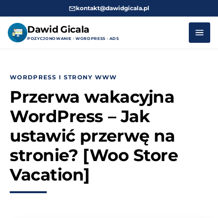
kontakt@dawidgicala.pl
Dawid Gicala
POZYCJONOWANIE · WORDPRESS · ADS
Przejdź
do
WORDPRESS I STRONY WWW
treści
Przerwa wakacyjna
WordPress – Jak
ustawić przerwę na
stronie? [Woo Store
Vacation]