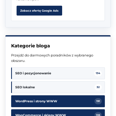
Zobacz ofertę Google Ads
Kategorie bloga
Przejdź do darmowych poradników z wybranego
obszaru.
SEO i pozycjonowanie
134
SEO lokalne
32
WordPress i strony WWW
191
WooCommerce i sklepy WWW
135