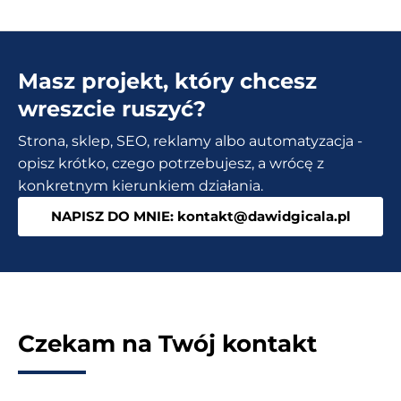
na
strone
internetową.
Masz projekt, który chcesz
4
darmowe
wreszcie ruszyć?
serwisy
Strona, sklep, SEO, reklamy albo automatyzacja -
z
opisz krótko, czego potrzebujesz, a wrócę z
animacjami
konkretnym kierunkiem działania.
i
NAPISZ DO MNIE: kontakt@dawidgicala.pl
ikonami
Czekam na Twój kontakt