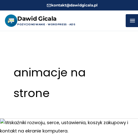
kontakt@dawidgicala.pl
Dawid Gicala
POZYCJONOWANIE · WORDPRESS · ADS
Przejdź
do
treści
animacje na
strone