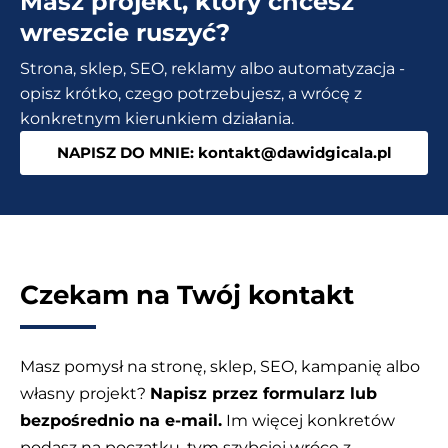
Masz projekt, który chcesz
atakami?
wreszcie ruszyć?
Strona, sklep, SEO, reklamy albo automatyzacja -
opisz krótko, czego potrzebujesz, a wrócę z
konkretnym kierunkiem działania.
NAPISZ DO MNIE: kontakt@dawidgicala.pl
Czekam na Twój kontakt
Masz pomysł na stronę, sklep, SEO, kampanię albo
własny projekt?
Napisz przez formularz lub
bezpośrednio na e-mail.
Im więcej konkretów
podasz na początku, tym szybciej wrócę z