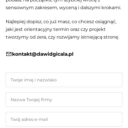
sensownym zakresem, wyceną i dalszymi krokami.
Najlepiej dopisz, co już masz, co chcesz osiągnąć,
jaki jest orientacyjny termin oraz czy projekt
tworzymy od zera, czy rozwijamy istniejącą stronę.
kontakt@dawidgicala.pl
Twoje
imię
i
Nazwa
nazwisko
Twojej
firmy
Twój
adres