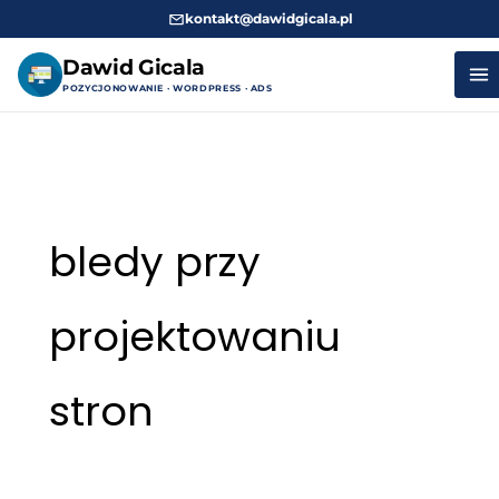
kontakt@dawidgicala.pl
Dawid Gicala
POZYCJONOWANIE · WORDPRESS · ADS
Przejdź
do
treści
bledy przy
projektowaniu
stron