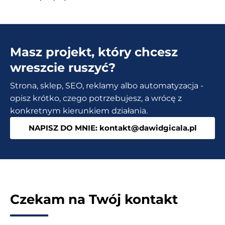
przy
projektowaniu
strony
Masz projekt, który chcesz
internetowej
–
wreszcie ruszyć?
Poznaj
Strona, sklep, SEO, reklamy albo automatyzacja -
5
opisz krótko, czego potrzebujesz, a wrócę z
najczęstszych
konkretnym kierunkiem działania.
błędów
NAPISZ DO MNIE: kontakt@dawidgicala.pl
Czekam na Twój kontakt