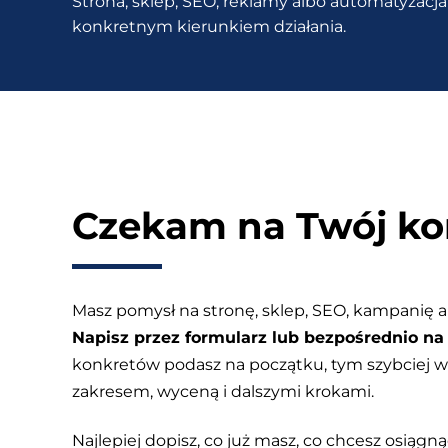
Strona, sklep, SEO, reklamy albo automatyzacja 
wykorzystujących
konkretnym kierunkiem działania.
AI
do
grafik
Czekam na Twój ko
Masz pomysł na stronę, sklep, SEO, kampanię a
Napisz przez formularz lub bezpośrednio na 
konkretów podasz na początku, tym szybciej
zakresem, wyceną i dalszymi krokami.
Najlepiej dopisz, co już masz, co chcesz osiągnąć