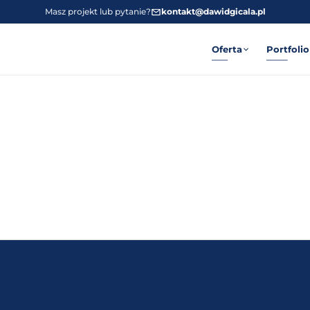
Masz projekt lub pytanie?
kontakt@dawidgicala.pl
Oferta
Portfolio