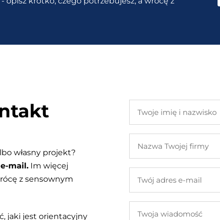
- opisz krótko, czego potrzebujesz, a wrócę z
ntakt
Twoje
imię
i
Nazwa
nazwisko
Twojej
lbo własny projekt?
firmy
e-mail.
Im więcej
Twój
 wrócę z sensownym
adres
e-
Twoja
mail
, jaki jest orientacyjny
wiadomość