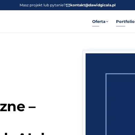
Masz projekt lub pytanie?
kontakt@dawidgicala.pl
Oferta
Portfolio
zne –