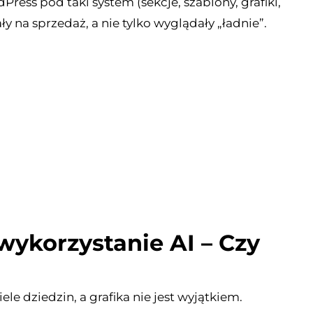
ress pod taki system (sekcje, szablony, grafiki,
ły na sprzedaż, a nie tylko wyglądały „ładnie”.
wykorzystanie AI – Czy
le dziedzin, a grafika nie jest wyjątkiem.