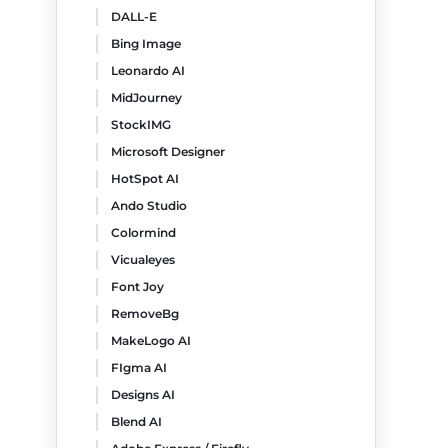
DALL-E
Bing Image
Leonardo AI
MidJourney
StockIMG
Microsoft Designer
HotSpot AI
Ando Studio
Colormind
Vicualeyes
Font Joy
RemoveBg
MakeLogo AI
FIgma AI
Designs AI
Blend AI