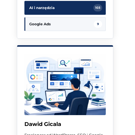
AI i narzędzia
103
Google Ads
9
Dawid Gicala
Freelancer od WordPressa, SEO i Google