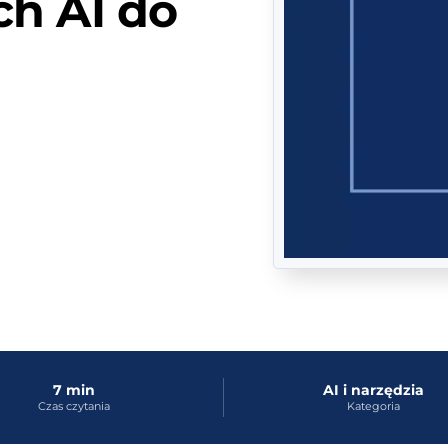
ch AI do
7 min
AI i narzędzia
Czas czytania
Kategoria