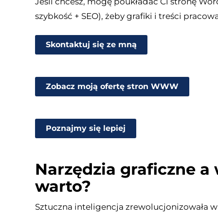
Jeśli chcesz, mogę poukładać Ci stronę WordP
szybkość + SEO), żeby grafiki i treści pracowa
Skontaktuj się ze mną
Zobacz moją ofertę stron WWW
Poznajmy się lepiej
Narzędzia graficzne a 
warto?
Sztuczna inteligencja zrewolucjonizowała wie