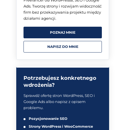
Ads. Tworzę strony i rozwijam widoczność
firm bez przekazywania projektu między
działami agencji.
POZNAJ MNIE
NAPISZ DO MNIE
Potrzebujesz konkretnego
wdrożenia?
Sprawdź ofertę stron WordPress, SEO i
Google Ads albo napisz z opisem
problemu.
Pozycjonowanie SEO
Strony WordPress i WooCommerce