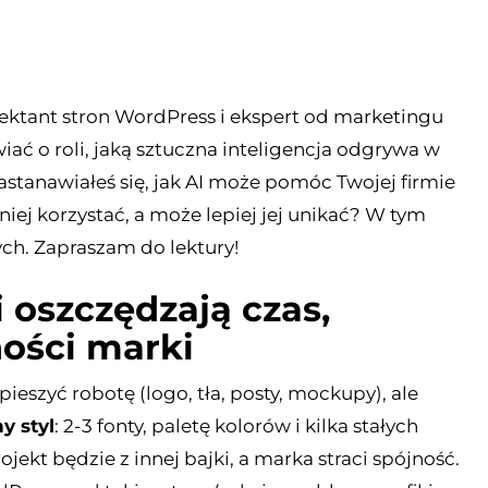
jektant stron WordPress i ekspert od marketingu
ać o roli, jaką sztuczna inteligencja odgrywa w
astanawiałeś się, jak AI może pomóc Twojej firmie
niej korzystać, a może lepiej jej unikać? W tym
ych. Zapraszam do lektury!
i oszczędzają czas,
ności marki
ieszyć robotę (logo, tła, posty, mockupy), ale
ny styl
: 2-3 fonty, paletę kolorów i kilka stałych
jekt będzie z innej bajki, a marka straci spójność.