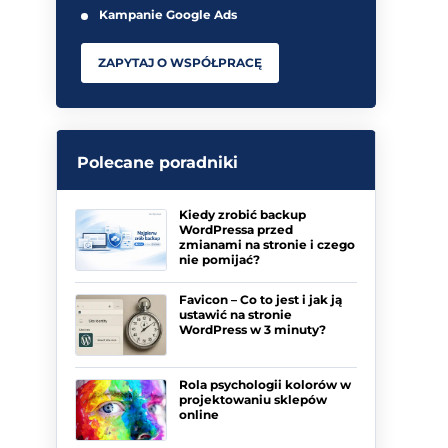
Kampanie Google Ads
ZAPYTAJ O WSPÓŁPRACĘ
Polecane poradniki
Kiedy zrobić backup
WordPressa przed
zmianami na stronie i czego
nie pomijać?
Favicon – Co to jest i jak ją
ustawić na stronie
WordPress w 3 minuty?
Rola psychologii kolorów w
projektowaniu sklepów
online