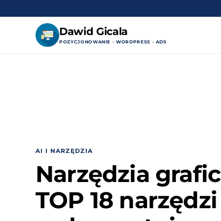
Dawid Gicala
POZYCJONOWANIE · WORDPRESS · ADS
Przejdź
do
treści
AI I NARZĘDZIA
Narzędzia grafic
TOP 18 narzędzi