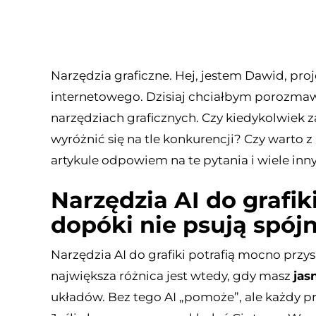
Narzędzia graficzne. Hej, jestem Dawid, pro
internetowego. Dzisiaj chciałbym porozmawi
narzędziach graficznych. Czy kiedykolwiek z
wyróżnić się na tle konkurencji? Czy warto z 
artykule odpowiem na te pytania i wiele inn
Narzędzia AI do grafik
dopóki nie psują spój
Narzędzia AI do grafiki potrafią mocno przysp
największa różnica jest wtedy, gdy masz
jas
układów. Bez tego AI „pomoże”, ale każdy pro