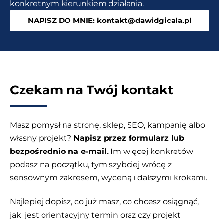
konkretnym kierunkiem działania.
(FB,
NAPISZ DO MNIE: kontakt@dawidgicala.pl
IG,
TT,
Blog)
Czekam na Twój kontakt
Masz pomysł na stronę, sklep, SEO, kampanię albo
własny projekt?
Napisz przez formularz lub
bezpośrednio na e-mail.
Im więcej konkretów
podasz na początku, tym szybciej wrócę z
sensownym zakresem, wyceną i dalszymi krokami.
Najlepiej dopisz, co już masz, co chcesz osiągnąć,
jaki jest orientacyjny termin oraz czy projekt