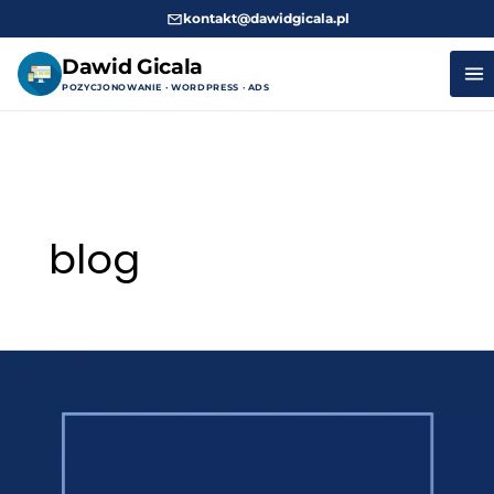
kontakt@dawidgicala.pl
Dawid Gicala
POZYCJONOWANIE · WORDPRESS · ADS
Przejdź
do
treści
blog