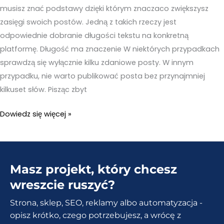
musisz znać podstawy dzięki którym znaczaco zwiększysz
zasięgi swoich postów. Jedną z takich rzeczy jest
odpowiednie dobranie długości tekstu na konkretną
platformę. Długość ma znaczenie W niektórych przypadkach
sprawdzą się wyłącznie kilku zdaniowe posty. W innym
przypadku, nie warto publikować posta bez przynajmniej
kilkuset słów. Pisząc zbyt
Długość
Dowiedz się więcej »
ma
znaczenie.
Idealna
Masz projekt, który chcesz
długość
postów
wreszcie ruszyć?
na
Strona, sklep, SEO, reklamy albo automatyzacja -
Social
opisz krótko, czego potrzebujesz, a wrócę z
Mediach