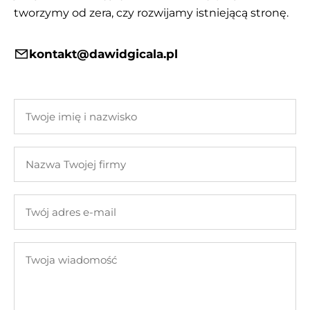
tworzymy od zera, czy rozwijamy istniejącą stronę.
kontakt@dawidgicala.pl
Twoje
imię
i
Nazwa
nazwisko
Twojej
firmy
Twój
adres
e-
Twoja
mail
wiadomość