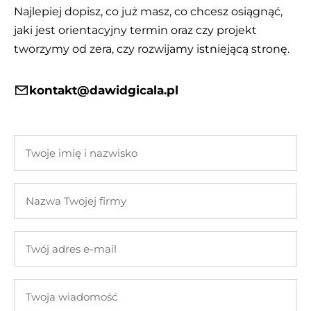
Najlepiej dopisz, co już masz, co chcesz osiągnąć,
jaki jest orientacyjny termin oraz czy projekt
tworzymy od zera, czy rozwijamy istniejącą stronę.
kontakt@dawidgicala.pl
Twoje
imię
i
Nazwa
nazwisko
Twojej
firmy
Twój
adres
e-
Twoja
mail
wiadomość