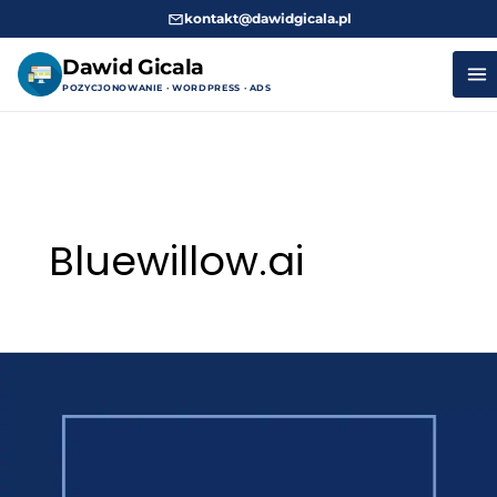
kontakt@dawidgicala.pl
Dawid Gicala
POZYCJONOWANIE · WORDPRESS · ADS
Przejdź
do
treści
Bluewillow.ai