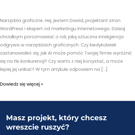
Narzędzia graficzne. Hej, jestem Dawid, projektant stron
WordPress i ekspert od marketingu internetowego. Dzisiaj
chciałbym porozmawiać o roli, jaką sztuczna inteligencja
odgrywa w narzędziach graficznych. Czy kiedykolwiek
zastanawiałeś się, jak AI może pomóc Twojej firmie wyróżnić
się na tle konkurencji? Czy warto z niej korzystać, a może
lepiej jej unikać? W tym artykule odpowiem na […]
Narzędzia
Dowiedz się więcej »
graficzne
–
TOP
Masz projekt, który chcesz
18
narzędzi
wreszcie ruszyć?
wykorzystujących