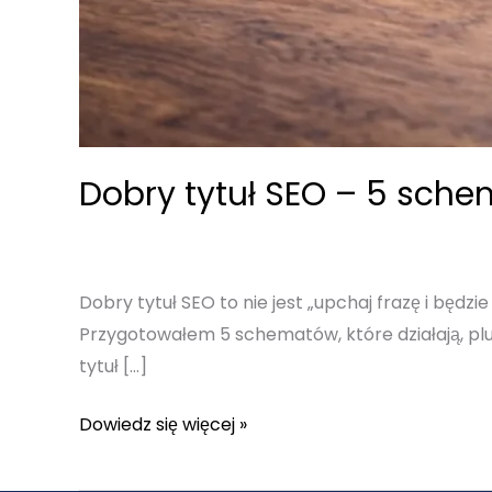
Dobry tytuł SEO – 5 schem
Dobry tytuł SEO to nie jest „upchaj frazę i będzi
Przygotowałem 5 schematów, które działają, plus 
tytuł […]
Dobry
Dowiedz się więcej »
tytuł
SEO