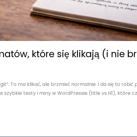
atów, które się klikają (i nie 
e git”. To ma klikać, ale brzmieć normalnie. I da się to ro
szybkie testy i miny w WordPressie (title vs H1), które c