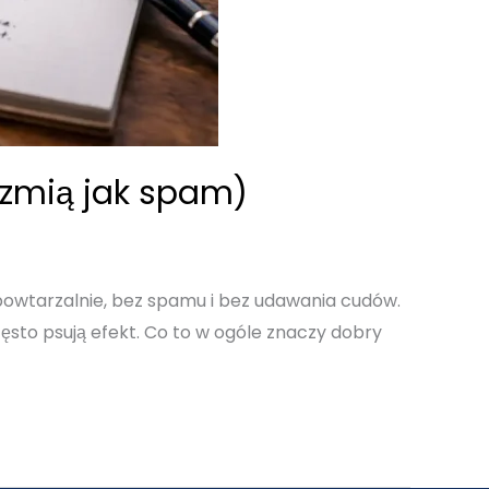
brzmią jak spam)
bić powtarzalnie, bez spamu i bez udawania cudów.
zęsto psują efekt. Co to w ogóle znaczy dobry