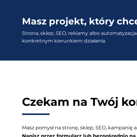
–
5
Masz projekt, który chc
schematów,
Strona, sklep, SEO, reklamy albo automatyzacja 
które
konkretnym kierunkiem działania.
się
klikają
(i
nie
brzmią
jak
spam)
Czekam na Twój ko
Masz pomysł na stronę, sklep, SEO, kampanię a
Napisz przez formularz lub bezpośrednio na 