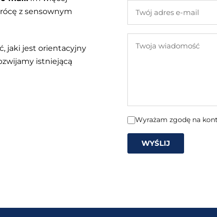
Twój
 wrócę z sensownym
adres
e-
Twoja
mail
, jaki jest orientacyjny
wiadomość
ozwijamy istniejącą
Wyrażam zgodę na konta
WYŚLIJ