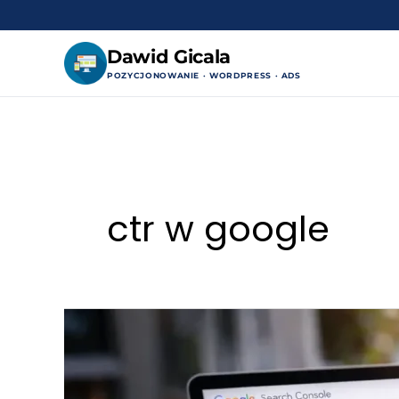
Dawid Gicala
POZYCJONOWANIE · WORDPRESS · ADS
Przejdź
do
treści
ctr w google