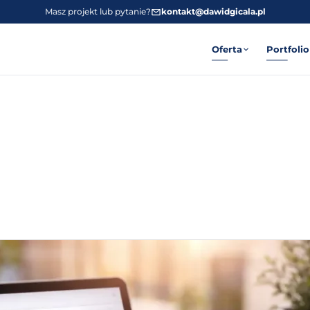
Masz projekt lub pytanie?
kontakt@dawidgicala.pl
Oferta
Portfolio