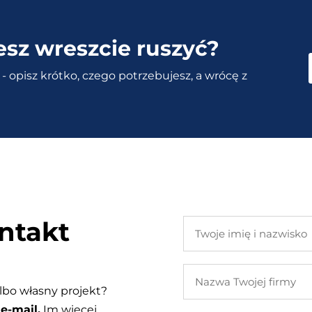
esz wreszcie ruszyć?
- opisz krótko, czego potrzebujesz, a wrócę z
ntakt
Twoje
imię
i
Nazwa
nazwisko
Twojej
lbo własny projekt?
firmy
e-mail.
Im więcej