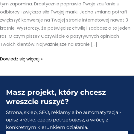
tym zapomina. Drastycznie poprawia Twoje zaufanie u
odbiorcy i zwiększa siłe Twojej marki. Jedna zmiana potrafi
zwiększyć konwersje na Twojej stronie internetowej nawet 3
krotnie. Wystarczy, że poświęcisz chwilę i zadbasz o to jeden
raz. O czym pisze? Oczywiście o pozytywnych opiniach
Twoich klientów. Najważniejsze na stronie […]
Najważniejsze
Dowiedz się więcej »
na
stronie
internetowej.
Masz projekt, który chcesz
O
to
wreszcie ruszyć?
MUSISZ
Strona, sklep, SEO, reklamy albo automatyzacja -
zadbać.
opisz krótko, czego potrzebujesz, a wrócę z
konkretnym kierunkiem działania.