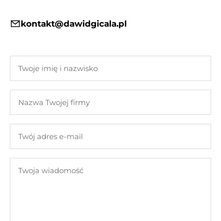
kontakt@dawidgicala.pl
Twoje
imię
i
Nazwa
nazwisko
Twojej
firmy
Twój
adres
e-
Twoja
mail
wiadomość