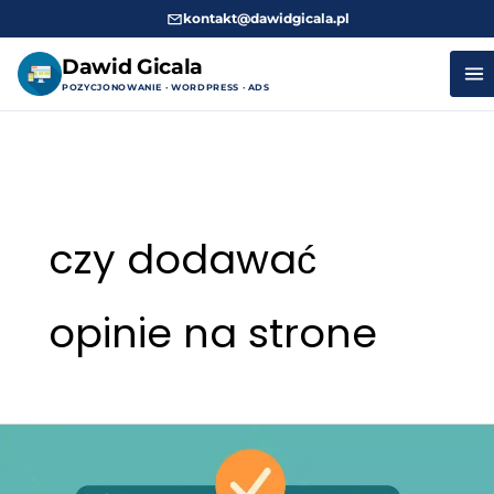
kontakt@dawidgicala.pl
Dawid Gicala
POZYCJONOWANIE · WORDPRESS · ADS
Przejdź
do
treści
czy dodawać
opinie na strone