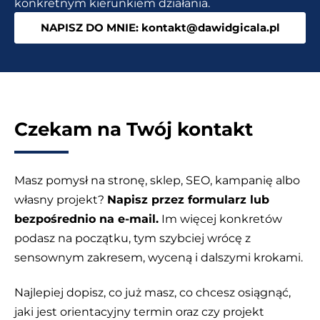
konkretnym kierunkiem działania.
(FB,
NAPISZ DO MNIE: kontakt@dawidgicala.pl
IG,
TT,
Blog)
Czekam na Twój kontakt
Masz pomysł na stronę, sklep, SEO, kampanię albo
własny projekt?
Napisz przez formularz lub
bezpośrednio na e-mail.
Im więcej konkretów
podasz na początku, tym szybciej wrócę z
sensownym zakresem, wyceną i dalszymi krokami.
Najlepiej dopisz, co już masz, co chcesz osiągnąć,
jaki jest orientacyjny termin oraz czy projekt