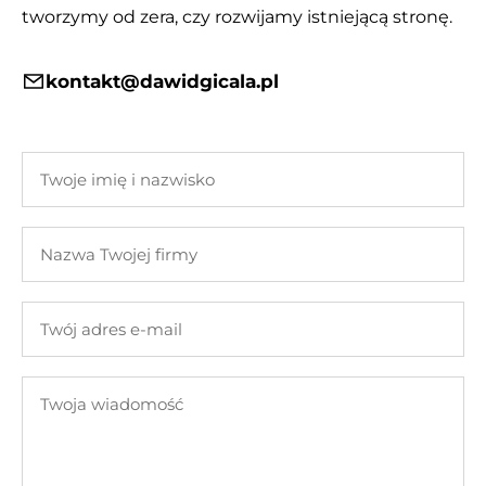
tworzymy od zera, czy rozwijamy istniejącą stronę.
kontakt@dawidgicala.pl
Twoje
imię
i
Nazwa
nazwisko
Twojej
firmy
Twój
adres
e-
Twoja
mail
wiadomość