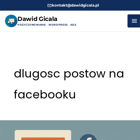
kontakt@dawidgicala.pl
Dawid Gicala
POZYCJONOWANIE · WORDPRESS · ADS
Przejdź
do
treści
dlugosc postow na
facebooku