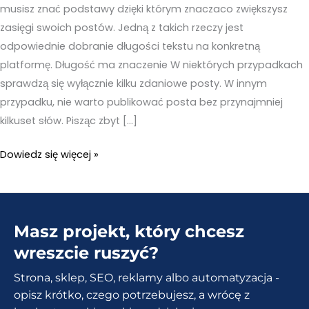
musisz znać podstawy dzięki którym znaczaco zwiększysz
zasięgi swoich postów. Jedną z takich rzeczy jest
odpowiednie dobranie długości tekstu na konkretną
platformę. Długość ma znaczenie W niektórych przypadkach
sprawdzą się wyłącznie kilku zdaniowe posty. W innym
przypadku, nie warto publikować posta bez przynajmniej
kilkuset słów. Pisząc zbyt […]
Długość
Dowiedz się więcej »
ma
znaczenie.
Idealna
Masz projekt, który chcesz
długość
postów
wreszcie ruszyć?
na
Strona, sklep, SEO, reklamy albo automatyzacja -
Social
opisz krótko, czego potrzebujesz, a wrócę z
Mediach